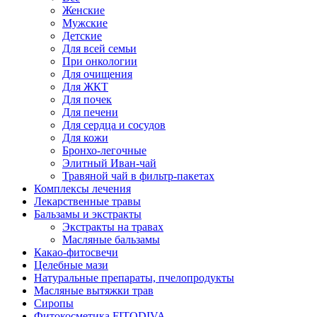
Женские
Мужские
Детские
Для всей семьи
При онкологии
Для очищения
Для ЖКТ
Для почек
Для печени
Для сердца и сосудов
Для кожи
Бронхо-легочные
Элитный Иван-чай
Травяной чай в фильтр-пакетах
Комплексы лечения
Лекарственные травы
Бальзамы и экстракты
Экстракты на травах
Масляные бальзамы
Какао-фитосвечи
Целебные мази
Натуральные препараты, пчелопродукты
Масляные вытяжки трав
Сиропы
Фитокосметика FITODIVA