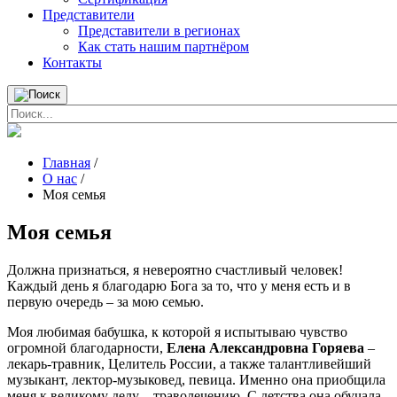
Представители
Представители в регионах
Как стать нашим партнёром
Контакты
Главная
/
О нас
/
Моя семья
Моя семья
Должна признаться, я невероятно счастливый человек!
Каждый день я благодарю Бога за то, что у меня есть и в
первую очередь – за мою семью.
Моя любимая бабушка, к которой я испытываю чувство
огромной благодарности,
Елена Александровна Горяева
–
лекарь-травник, Целитель России, а также талантливейший
музыкант, лектор-музыковед, певица. Именно она приобщила
меня к великому делу – траволечению. С детства она обучала