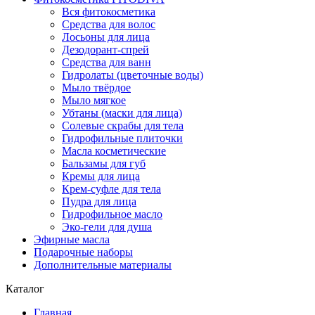
Вся фитокосметика
Средства для волос
Лосьоны для лица
Дезодорант-спрей
Средства для ванн
Гидролаты (цветочные воды)
Мыло твёрдое
Мыло мягкое
Убтаны (маски для лица)
Солевые скрабы для тела
Гидрофильные плиточки
Масла косметические
Бальзамы для губ
Кремы для лица
Крем-суфле для тела
Пудра для лица
Гидрофильное масло
Эко-гели для душа
Эфирные масла
Подарочные наборы
Дополнительные материалы
Каталог
Главная