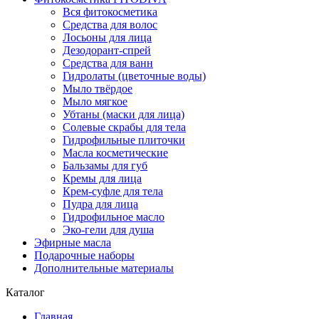
Вся фитокосметика
Средства для волос
Лосьоны для лица
Дезодорант-спрей
Средства для ванн
Гидролаты (цветочные воды)
Мыло твёрдое
Мыло мягкое
Убтаны (маски для лица)
Солевые скрабы для тела
Гидрофильные плиточки
Масла косметические
Бальзамы для губ
Кремы для лица
Крем-суфле для тела
Пудра для лица
Гидрофильное масло
Эко-гели для душа
Эфирные масла
Подарочные наборы
Дополнительные материалы
Каталог
Главная