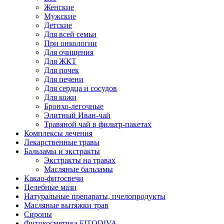
Женские
Мужские
Детские
Для всей семьи
При онкологии
Для очищения
Для ЖКТ
Для почек
Для печени
Для сердца и сосудов
Для кожи
Бронхо-легочные
Элитный Иван-чай
Травяной чай в фильтр-пакетах
Комплексы лечения
Лекарственные травы
Бальзамы и экстракты
Экстракты на травах
Масляные бальзамы
Какао-фитосвечи
Целебные мази
Натуральные препараты, пчелопродукты
Масляные вытяжки трав
Сиропы
Фитокосметика FITODIVA