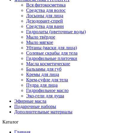
Вся фитокосметика
Средства для волос
Лосьоны для лица
Дезодорант-спрей
Средства для ванн
Гидролаты (цветочные воды)
Мыло твёрдое
Мыло мягкое
Убтаны (маски для лица)
Солевые скрабы для тела
Гидрофильные плиточки
Масла косметические
Бальзамы для губ
Кремы для лица
Крем-суфле для тела
Пудра для лица
Гидрофильное масло
Эко-гели для душа
Эфирные масла
Подарочные наборы
Дополнительные материалы
Каталог
Главная