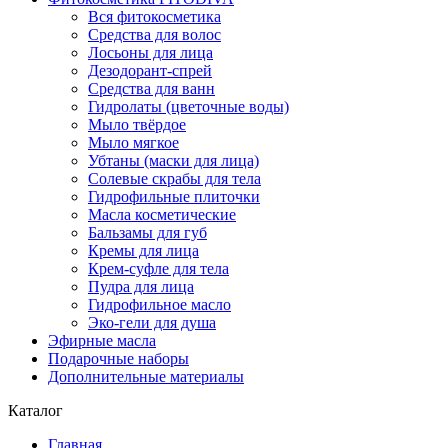
Вся фитокосметика
Средства для волос
Лосьоны для лица
Дезодорант-спрей
Средства для ванн
Гидролаты (цветочные воды)
Мыло твёрдое
Мыло мягкое
Убтаны (маски для лица)
Солевые скрабы для тела
Гидрофильные плиточки
Масла косметические
Бальзамы для губ
Кремы для лица
Крем-суфле для тела
Пудра для лица
Гидрофильное масло
Эко-гели для душа
Эфирные масла
Подарочные наборы
Дополнительные материалы
Каталог
Главная