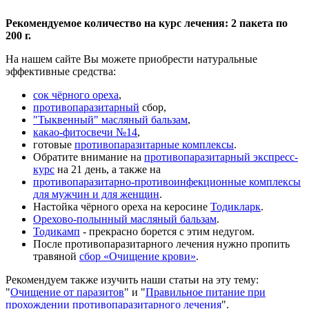
Рекомендуемое количество на курс лечения: 2 пакета по
200 г.
На нашем сайте Вы можете приобрести натуральные
эффективные средства:
сок чёрного ореха
,
противопаразитарный
сбор,
"Тыквенный" масляный бальзам
,
какао-фитосвечи №14
,
готовые
противопаразитарные комплексы
.
Обратите внимание на
противопаразитарный экспресс-
курс
на 21 день, а также на
противопаразитарно-противоинфекционные комплексы
для мужчин и для женщин
.
Настойка чёрного ореха на керосине
Тодикларк
.
Орехово-полынный масляный бальзам
.
Тодикамп
- прекрасно борется с этим недугом.
После противопаразитарного лечения нужно пропить
травяной
сбор «Очищение крови»
.
Рекомендуем также изучить наши статьи на эту тему:
"
Очищение от паразитов
" и "
Правильное питание при
прохождении противопаразитарного лечения
".