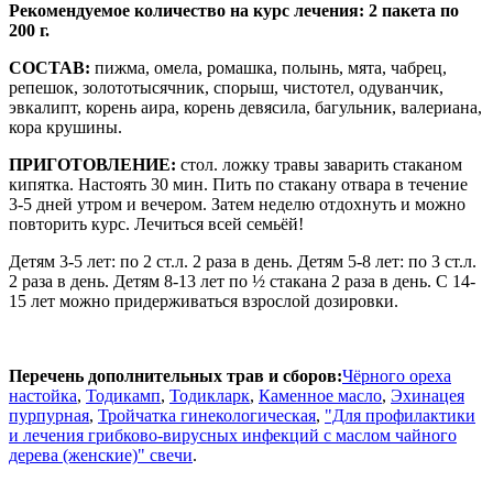
Рекомендуемое количество на курс лечения: 2 пакета по
200 г.
СОСТАВ:
пижма, омела, ромашка, полынь, мята, чабрец,
репешок, золототысячник, спорыш, чистотел, одуванчик,
эвкалипт, корень аира, корень девясила, багульник, валериана,
кора крушины.
ПРИГОТОВЛЕНИЕ:
стол. ложку травы заварить стаканом
кипятка. Настоять 30 мин. Пить по стакану отвара в течение
3-5 дней утром и вечером. Затем неделю отдохнуть и можно
повторить курс. Лечиться всей семьёй!
Детям 3-5 лет: по 2 ст.л. 2 раза в день. Детям 5-8 лет: по 3 ст.л.
2 раза в день. Детям 8-13 лет по ½ стакана 2 раза в день. С 14-
15 лет можно придерживаться взрослой дозировки.
Перечень дополнительных трав и сборов:
Чёрного ореха
настойка
,
Тодикамп
,
Тодикларк
,
Каменное масло
,
Эхинацея
пурпурная
,
Тройчатка гинекологическая
,
"Для профилактики
и лечения грибково-вирусных инфекций с маслом чайного
дерева (женские)" свечи
.