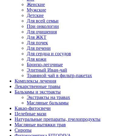
Женские
Мужские
Детские
Для всей семьи
При онкологии
Для очищения
Для ЖКТ
Для почек
Для печени
Для сердца и сосудов
Для кожи
Бронхо-легочные
Элитный Иван-чай
Травяной чай в фильтр-пакетах
Комплексы лечения
Лекарственные травы
Бальзамы и экстракты
Экстракты на травах
Масляные бальзамы
Какао-фитосвечи
Целебные мази
Натуральные препараты, пчелопродукты
Масляные вытяжки трав
Сиропы
Фитокосметика FITODIVA