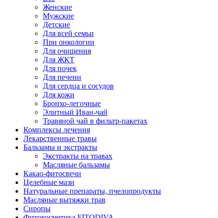
Женские
Мужские
Детские
Для всей семьи
При онкологии
Для очищения
Для ЖКТ
Для почек
Для печени
Для сердца и сосудов
Для кожи
Бронхо-легочные
Элитный Иван-чай
Травяной чай в фильтр-пакетах
Комплексы лечения
Лекарственные травы
Бальзамы и экстракты
Экстракты на травах
Масляные бальзамы
Какао-фитосвечи
Целебные мази
Натуральные препараты, пчелопродукты
Масляные вытяжки трав
Сиропы
Фитокосметика FITODIVA