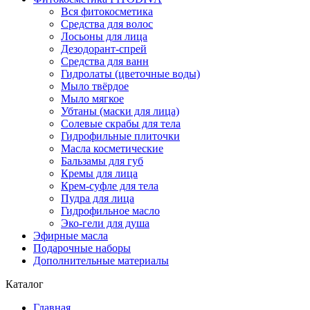
Вся фитокосметика
Средства для волос
Лосьоны для лица
Дезодорант-спрей
Средства для ванн
Гидролаты (цветочные воды)
Мыло твёрдое
Мыло мягкое
Убтаны (маски для лица)
Солевые скрабы для тела
Гидрофильные плиточки
Масла косметические
Бальзамы для губ
Кремы для лица
Крем-суфле для тела
Пудра для лица
Гидрофильное масло
Эко-гели для душа
Эфирные масла
Подарочные наборы
Дополнительные материалы
Каталог
Главная