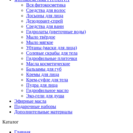
Вся фитокосметика
Средства для волос
Лосьоны для лица
Дезодорант-спрей
Средства для ванн
Гидролаты (цветочные воды)
Мыло твёрдое
Мыло мягкое
Убтаны (маски для лица)
Солевые скрабы для тела
Гидрофильные плиточки
Масла косметические
Бальзамы для губ
Кремы для лица
Крем-суфле для тела
Пудра для лица
Гидрофильное масло
Эко-гели для душа
Эфирные масла
Подарочные наборы
Дополнительные материалы
Каталог
Главная