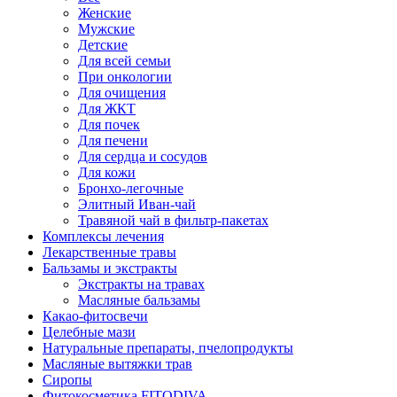
Женские
Мужские
Детские
Для всей семьи
При онкологии
Для очищения
Для ЖКТ
Для почек
Для печени
Для сердца и сосудов
Для кожи
Бронхо-легочные
Элитный Иван-чай
Травяной чай в фильтр-пакетах
Комплексы лечения
Лекарственные травы
Бальзамы и экстракты
Экстракты на травах
Масляные бальзамы
Какао-фитосвечи
Целебные мази
Натуральные препараты, пчелопродукты
Масляные вытяжки трав
Сиропы
Фитокосметика FITODIVA