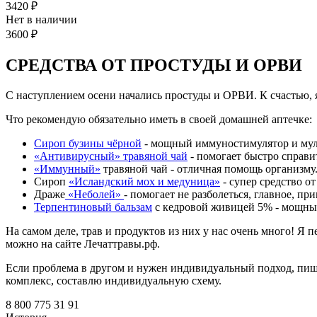
3420 ₽
Нет в наличии
3600 ₽
СРЕДСТВА ОТ ПРОСТУДЫ И ОРВИ
С наступлением осени начались простуды и ОРВИ. К счастью, 
Что рекомендую обязательно иметь в своей домашней аптечке:
Сироп бузины чёрной
- мощный иммуностимулятор и мул
«Антивирусный» травяной чай
- помогает быстро справи
«Иммунный»
травяной чай - отличная помощь организму
Сироп
«Исландский мох и медуница»
- супер средство от
Драже
«Неболей»
- помогает не разболеться, главное, п
Терпентиновый бальзам
с кедровой живицей 5% - мощный
На самом деле, трав и продуктов из них у нас очень много! 
можно на сайте Лечаттравы.рф.
Если проблема в другом и нужен индивидуальный подход, пиш
комплекс, составлю индивидуальную схему.
8 800 775 31 91