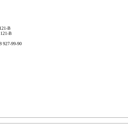
 121-В
 121-В
8 927-99-90