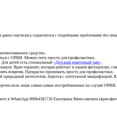
я давно научилась справляться с подобными проблемами без лек
ьтивитаминное средство.
ться с ОРВИ. Можно пить просто для профилактики.
. Для детей есть специальный
«Детский иммунный чай»
.
 кашля. Врач-терапевт, которая работает в нашем фитоцентре, гов
ринять вовремя. Прекрасно принимать просто для профилактики.
 природный антисептик, борется с патогенной микрофлорой. Кап
Я перечислила лишь самые-самые востребованные на случай ОРВИ
ите в WhatsApp 89064381736 Екатерина Вячеславовна (врач-фит