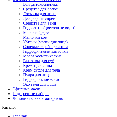
Вся фитокосметика
Средства для волос
Лосьоны для лица
Дезодорант-спрей
Средства для ванн
Гидролаты (цветочные воды)
Мыло твёрдое
Мыло мягкое
Убтаны (маски для лица)
Солевые скрабы для тела
Гидрофильные плиточки
Масла косметические
Бальзамы для губ
Кремы для лица
Крем-суфле для тела
Пудра для лица
Гидрофильное масло
Эко-гели для душа
Эфирные масла
Подарочные наборы
Дополнительные материалы
Каталог
Главная