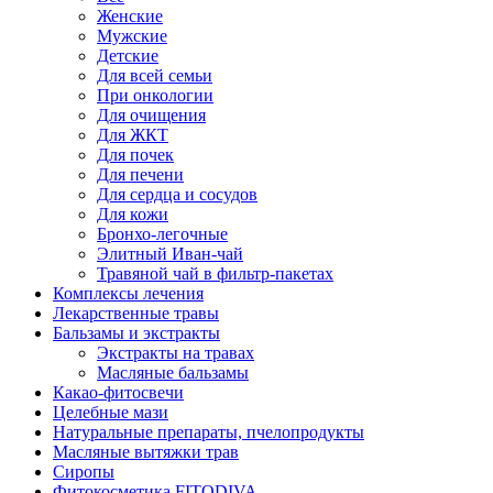
Женские
Мужские
Детские
Для всей семьи
При онкологии
Для очищения
Для ЖКТ
Для почек
Для печени
Для сердца и сосудов
Для кожи
Бронхо-легочные
Элитный Иван-чай
Травяной чай в фильтр-пакетах
Комплексы лечения
Лекарственные травы
Бальзамы и экстракты
Экстракты на травах
Масляные бальзамы
Какао-фитосвечи
Целебные мази
Натуральные препараты, пчелопродукты
Масляные вытяжки трав
Сиропы
Фитокосметика FITODIVA