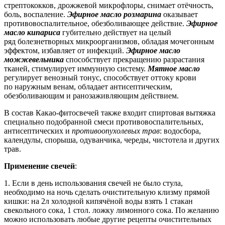
стрептококков, дрожжевой микрофлоры, снимает отёчность,
боль, воспаление.
Эфирное масло розмарина
оказывает
противовоспалительное, обезболивающее действие.
Эфирное
масло кипариса
губительно действует на целый
ряд болезнетворных микроорганизмов, обладая мочегонным
эффектом, избавляет от инфекций.
Эфирное масло
можжевельника
способствует прекращению разрастания
тканей, стимулирует иммунную систему.
Мятное масло
регулирует венозный тонус, способствует оттоку крови
по наружным венам, обладает антисептическим,
обезболивающим и ранозаживляющим действием.
В состав Какао-фитосвечей также входит спиртовая вытяжка
специально подобранной смеси противовоспалительных,
антисептических и
противоопухолевых трав
: водосбора,
календулы, спорыша, одуванчика, череды, чистотела и других
трав.
Применение свечей
:
1. Если в день использования свечей не было стула,
необходимо на ночь сделать очистительную клизму прямой
кишки: на 2л холодной кипячёной воды взять 1 стакан
свекольного сока, 1 стол. ложку лимонного сока. По желанию
можно использовать любые другие рецепты очистительных