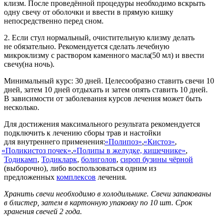
клизм. После проведённой процедуры необходимо вскрыть
одну свечу от оболочки и ввести в прямую кишку
непосредственно перед сном.
2. Если стул нормальный, очистительную клизму делать
не обязательно. Рекомендуется сделать лечебную
микроклизму с раствором каменного масла
(50
мл) и ввести
свечу
(
на ночь).
Минимальный курс: 30 дней. Целесообразно ставить свечи 10
дней, затем 10 дней отдыхать и затем опять ставить 10 дней.
В зависимости от заболевания курсов лечения может быть
несколько.
Для достижения максимального результата рекомендуется
подключить к лечению сборы трав и настойки
для внутреннего применения:
«
Полипоз»
,
«
Кистоз»
,
«
Поликистоз почек»
,
«
Полипы в желудке, кишечнике»
,
Тодикамп
,
Тодикларк
,
болиголов
,
сироп бузины чёрной
(выборочно), либо воспользоваться одним из
предложенных
комплексов
лечения.
Хранить свечи необходимо в холодильнике. Свечи запакованы
в блистер, затем в картонную упаковку по 10 шт. Срок
хранения свечей 2 года.