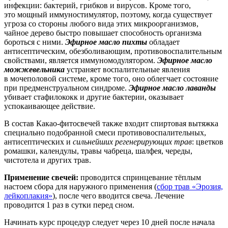
инфекции: бактерий, грибков и вирусов. Кроме того,
это мощный иммуностимулятор, поэтому, когда существует
угроза со стороны любого вида этих микроорганизмов,
чайное дерево быстро повышает способность организма
бороться с ними.
Эфирное масло пихты
обладает
антисептическим, обезболивающим, противовоспалительным
свойствами, является иммуномодулятором.
Эфирное
масло
можжевельника
устраняет воспалительные явления
в мочеполовой системе, кроме того, оно облегчает состояние
при предменструальном синдроме.
Эфирное масло
лаванды
убивает стафилококк и другие бактерии, оказывает
успокаивающее действие.
В состав Какао-фитосвечей также входит спиртовая вытяжка
специально подобранной смеси противовоспалительных,
антисептических и
сильнейших регенерирующих трав
: цветков
ромашки, календулы, травы чабреца, шалфея, череды,
чистотела и других трав.
Применение свечей:
проводится спринцевание тёплым
настоем сбора для наружного применения (
сбор трав «Эрозия,
лейкоплакия»
), после чего вводится свеча. Лечение
проводится 1 раз в сутки перед сном.
Начинать курс процедур следует через 10 дней после начала