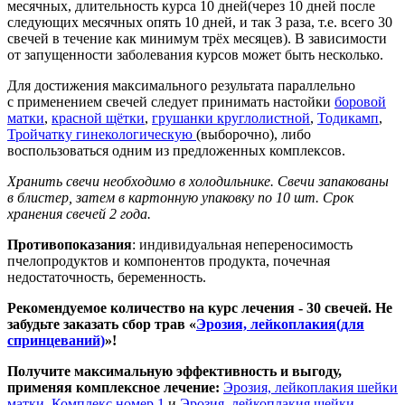
месячных, длительность курса 10 дней(через 10 дней после
следующих месячных опять 10 дней, и так 3 раза, т.е. всего 30
свечей в течение как минимум трёх месяцев). В зависимости
от запущенности заболевания курсов может быть несколько.
Для достижения максимального результата параллельно
с применением свечей следует принимать настойки
боровой
матки
,
красной щётки
,
грушанки круглолистной
,
Тодикамп
,
Тройчатку гинекологическую
(выборочно), либо
воспользоваться одним из предложенных комплексов.
Хранить свечи необходимо в холодильнике. Свечи запакованы
в блистер, затем в картонную упаковку по 10 шт. Срок
хранения свечей 2 года.
Противопоказания
: индивидуальная непереносимость
пчелопродуктов и компонентов продукта, почечная
недостаточность, беременность.
Рекомендуемое количество на курс лечения - 30 свечей. Не
забудьте заказать сбор трав «
Эрозия, лейкоплакия(для
спринцеваний)
»!
Получите максимальную эффективность и выгоду,
применяя комплексное лечение:
Эрозия, лейкоплакия шейки
матки. Комплекс номер 1
и
Эрозия, лейкоплакия шейки