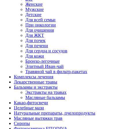
Женские
Мужские
Детские
Для всей семьи
При онкологии
Для очищения
Для ЖКТ
Для почек
Для печени
Для сердца и сосудов
Для кожи
Бронхо-легочные
Элитный Иван-чай
Травяной чай в фильтр-пакетах
Комплексы лечения
Лекарственные травы
Бальзамы и экстракты
Экстракты на травах
Масляные бальзамы
Какао-фитосвечи
Целебные мази
Натуральные препараты, пчелопродукты
Масляные вытяжки трав
Сиропы
Фитокосметика FITODIVA