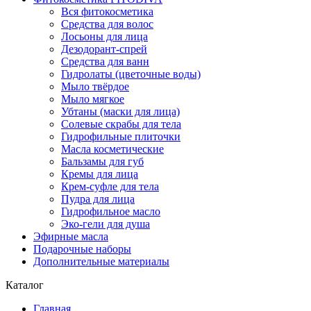
Вся фитокосметика
Средства для волос
Лосьоны для лица
Дезодорант-спрей
Средства для ванн
Гидролаты (цветочные воды)
Мыло твёрдое
Мыло мягкое
Убтаны (маски для лица)
Солевые скрабы для тела
Гидрофильные плиточки
Масла косметические
Бальзамы для губ
Кремы для лица
Крем-суфле для тела
Пудра для лица
Гидрофильное масло
Эко-гели для душа
Эфирные масла
Подарочные наборы
Дополнительные материалы
Каталог
Главная