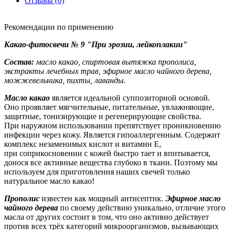
Отзывы (0)
Рекомендации по применению
Какао-фитосвечи № 9 "При эрозии, лейкоплакии"
Состав:
масло какао, спиртовая вытяжка прополиса,
экстракты лечебных трав, эфирное масло чайного дерева,
можжевельника, пихты, лаванды.
Масло какао
является идеальной суппозиторной основой.
Оно проявляет мягчительные, питательные, увлажняющие,
защитные, тонизирующие и регенерирующие свойства.
При наружном использовании препятствует проникновению
инфекции через кожу. Является гипоаллергенным. Содержит
комплекс незаменимых кислот и витамин Е,
при соприкосновении с кожей быстро тает и впитывается,
донося все активные вещества глубоко в ткани. Поэтому мы
используем для приготовления наших свечей только
натуральное масло какао!
Прополис
известен как мощный антисептик.
Эфирное масло
чайного дерева
по своему действию уникально, отличие этого
масла от других состоит в том, что оно активно действует
против всех трёх категорий микроорганизмов, вызывающих