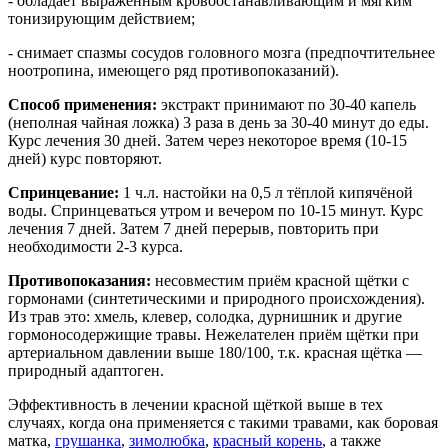
- обладает выраженным кровоостанавливающим и мягким
тонизирующим действием;
- снимает спазмы сосудов головного мозга (предпочтительнее
ноотропина, имеющего ряд противопоказаний).
Способ применения:
экстракт принимают по 30-40 капель
(неполная чайная ложка) 3 раза в день за 30-40 минут до еды.
Курс лечения 30 дней. Затем через некоторое время (10-15
дней) курс повторяют.
Спринцевание:
1 ч.л. настойки на 0,5 л тёплой кипячёной
воды. Спринцеваться утром и вечером по 10-15 минут. Курс
лечения 7 дней. Затем 7 дней перерыв, повторить при
необходимости 2-3 курса.
Противопоказания:
несовместим приём красной щётки с
гормонами (синтетическими и природного происхождения).
Из трав это: хмель, клевер, солодка, дурнишник и другие
гормоносодержищие травы. Нежелателен приём щётки при
артериальном давлении выше 180/100, т.к. красная щётка —
природный адаптоген.
Эффективность в лечении красной щёткой выше в тех
случаях, когда она применяется с такими травами, как боровая
матка,
грушанка
,
зимолюбка
,
красный корень
, а также