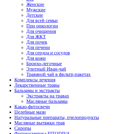
Женские
Мужские
Детские
Для всей семьи
При онкологии
Для очищения
Для ЖКТ
Для почек
Для печени
Для сердца и сосудов
Для кожи
Бронхо-легочные
Элитный Иван-чай
Травяной чай в фильтр-пакетах
Комплексы лечения
Лекарственные травы
Бальзамы и экстракты
Экстракты на травах
Масляные бальзамы
Какао-фитосвечи
Целебные мази
Натуральные препараты, пчелопродукты
Масляные вытяжки трав
Сиропы
Фитокосметика FITODIVA