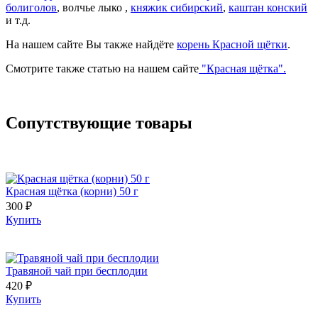
болиголов
, волчье лыко ,
княжик сибирский
,
каштан конский
и т.д.
На нашем сайте Вы также найдёте
корень Красной щётки
.
Смотрите также статью на нашем сайте
"Красная щётка".
Сопутствующие товары
Красная щётка (корни) 50 г
300 ₽
Купить
Травяной чай при бесплодии
420 ₽
Купить