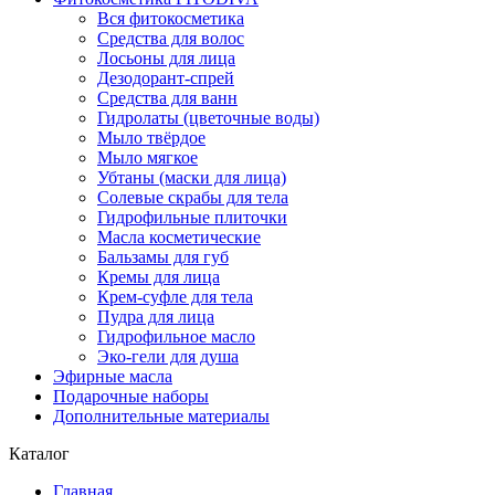
Вся фитокосметика
Средства для волос
Лосьоны для лица
Дезодорант-спрей
Средства для ванн
Гидролаты (цветочные воды)
Мыло твёрдое
Мыло мягкое
Убтаны (маски для лица)
Солевые скрабы для тела
Гидрофильные плиточки
Масла косметические
Бальзамы для губ
Кремы для лица
Крем-суфле для тела
Пудра для лица
Гидрофильное масло
Эко-гели для душа
Эфирные масла
Подарочные наборы
Дополнительные материалы
Каталог
Главная