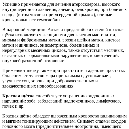
Успешно применяется для лечения атеросклероза, высокого
внутричерепного давления, анемии, белoкровия, при болезнях
сердца (в том числе и при «сердечной грыже»), очищает
кровь, повышает гемоглобин.
В народной медицине Алтая и предалтайских степей красная
щётка используется женщинами для лечения мастопатии,
миомы и фибромиомы матки, эрозии шейки матки, кистоза
матки и яичников, эндометриоза, болезненных и
нерегулярных месячных циклов, также отсутствия месячных,
связанных с гормональными нарушениями, кровотечений,
опухолей различной этиологии.
Применяют щётку также при простатите и аденоме простаты.
Она снимает чувство жара при климаксе, успокаивает,
улучшает сон, хороша при доброкачественных и
злокачественных новообразованиях.
Красная щётка
способствует устранению эндокринных
нарушений: зоба, заболеваний надпочечников, лимфоузлов,
почек и др.
Красная щётка обладает выраженным кровоостанавливающим
и мягким тонизирующим действием. Снимает спазмы сосудов
головного мозга (предпочтительнее ноотропина, имеющего