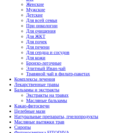
Женские
Мужские
Детские
Для всей семьи
При онкологии
Для очищения
Для ЖКТ
Для почек
Для печени
Для сердца и сосудов
Для кожи
Бронхо-легочные
Элитный Иван-чай
Травяной чай в фильтр-пакетах
Комплексы лечения
Лекарственные травы
Бальзамы и экстракты
Экстракты на травах
Масляные бальзамы
Какао-фитосвечи
Целебные мази
Натуральные препараты, пчелопродукты
Масляные вытяжки трав
Сиропы
Фитокосметика FITODIVA