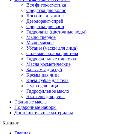
Вся фитокосметика
Средства для волос
Лосьоны для лица
Дезодорант-спрей
Средства для ванн
Гидролаты (цветочные воды)
Мыло твёрдое
Мыло мягкое
Убтаны (маски для лица)
Солевые скрабы для тела
Гидрофильные плиточки
Масла косметические
Бальзамы для губ
Кремы для лица
Крем-суфле для тела
Пудра для лица
Гидрофильное масло
Эко-гели для душа
Эфирные масла
Подарочные наборы
Дополнительные материалы
Каталог
Главная