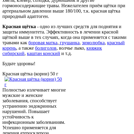
хмель, клевер, солодка, дурнишник и другие
гормоносодержищие травы. Нежелателен приём щётки при
артериальном давлении выше 180/100, т.к. красная щётка
природный адаптоген.
Красная щётка
- одно из лучших средств для поднятия и
защиты иммунитета. Эффективность в лечении красной
щёткой выше в тех случаях, когда она применяется с такими
травами как
боровая матка
,
грушанка
,
зимолюбка
,
красный
корень
, а также
болиголов
, волчье лыко,
княжик
сибирский
,
каштан конский
и т.д.
Будьте здоровы!
Красная щётка (корни) 50 г
Полностью излечивает многие
мужские и женские
заболевания, способствует
устранению эндокринных
нарушений. Повышает
устойчивость к
инфекционным заболеваниям.
Успешно применяется для
лечения атеросклероза,