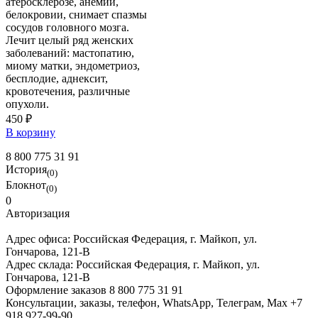
атеросклерозе, анемии,
белокровии, снимает спазмы
сосудов головного мозга.
Лечит целый ряд женских
заболеваний: мастопатию,
миому матки, эндометриоз,
бесплодие, аднексит,
кровотечения, различные
опухоли.
450 ₽
В корзину
8 800 775 31 91
История
(0)
Блокнот
(0)
0
Авторизация
Адрес офиса:
Российская Федерация, г. Майкоп, ул.
Гончарова, 121-В
Адрес склада:
Российская Федерация, г. Майкоп, ул.
Гончарова, 121-В
Оформление заказов
8 800 775 31 91
Консультации, заказы, телефон, WhatsApp, Телеграм, Мах
+7
918 927-99-90