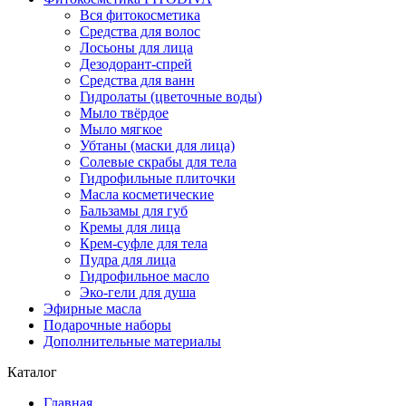
Вся фитокосметика
Средства для волос
Лосьоны для лица
Дезодорант-спрей
Средства для ванн
Гидролаты (цветочные воды)
Мыло твёрдое
Мыло мягкое
Убтаны (маски для лица)
Солевые скрабы для тела
Гидрофильные плиточки
Масла косметические
Бальзамы для губ
Кремы для лица
Крем-суфле для тела
Пудра для лица
Гидрофильное масло
Эко-гели для душа
Эфирные масла
Подарочные наборы
Дополнительные материалы
Каталог
Главная