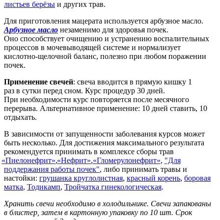
листьев берёзы
и других трав.
Для приготовления мацерата используется арбузное масло.
Арбузное масло
незаменимо для здоровья почек.
Оно способствует очищению и устранению воспалительных
процессов в мочевыводящей системе и нормализует
кислотно-щелочной баланс, полезно при любом поражении
почек.
Применение свечей
: свеча вводится в прямую кишку 1
раз в сутки перед сном. Курс процедур 30 дней.
При необходимости курс повторяется после месячного
перерыва. Альтернативное применение: 10 дней ставить, 10
отдыхать.
В зависимости от запущенности заболевания курсов может
быть несколько. Для достижения максимального результата
рекомендуется принимать в комплексе сборы трав
«
Пиелонефрит»
,
«
Нефрит»
,
«
Гломерулонефрит»
,
"Для
поддержания работы почек"
, либо принимать травы и
настойки:
грушанка круглолистная
,
красный корень
,
боровая
матка
,
Тодикамп
,
Тройчатка гинекологическая
.
Хранить свечи необходимо в холодильнике. Свечи запакованы
в блистер, затем в картонную упаковку по 10 шт. Срок