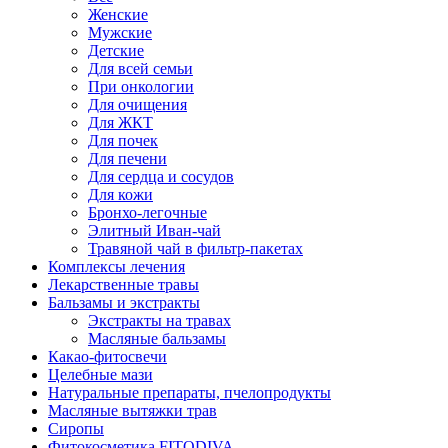
Женские
Мужские
Детские
Для всей семьи
При онкологии
Для очищения
Для ЖКТ
Для почек
Для печени
Для сердца и сосудов
Для кожи
Бронхо-легочные
Элитный Иван-чай
Травяной чай в фильтр-пакетах
Комплексы лечения
Лекарственные травы
Бальзамы и экстракты
Экстракты на травах
Масляные бальзамы
Какао-фитосвечи
Целебные мази
Натуральные препараты, пчелопродукты
Масляные вытяжки трав
Сиропы
Фитокосметика FITODIVA