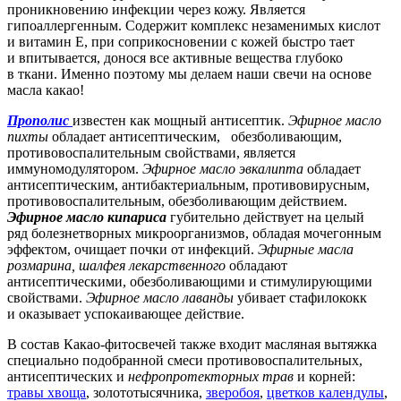
проникновению инфекции через кожу. Является
гипоаллергенным. Содержит комплекс незаменимых кислот
и витамин Е, при соприкосновении с кожей быстро тает
и впитывается, донося все активные вещества глубоко
в ткани. Именно поэтому мы делаем наши свечи на основе
масла какао!
Прополис
известен как мощный антисептик.
Эфирное масло
пихты
обладает антисептическим, обезболивающим,
противовоспалительным свойствами, является
иммуномодулятором.
Эфирное масло эвкалипта
обладает
антисептическим, антибактериальным, противовирусным,
противовоспалительным, обезболивающим действием.
Эфирное масло кипариса
губительно действует на целый
ряд болезнетворных микроорганизмов, обладая мочегонным
эффектом, очищает почки от инфекций.
Эфирные масла
розмарина, шалфея лекарственного
обладают
антисептическими, обезболивающими и стимулирующими
свойствами.
Эфирное масло лаванды
убивает стафилококк
и оказывает успокаивающее действие.
В состав Какао-фитосвечей также входит масляная вытяжка
специально подобранной смеси противовоспалительных,
антисептических и
нефропротекторных трав
и корней:
травы хвоща
, золототысячника,
зверобоя
,
цветков календулы
,