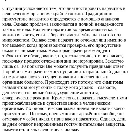
Ситуация усложняется тем, что диагностировать паразитов в
человеческом организме крайне сложно. Традиционно
присутствие паразитов определяется с помощью анализов
кала. Однако проблема заключается в полной ненадежности
такого метода. Наличие паразитов во время анализа кала
можно выявить, если лаборант заметит яйца паразитов под
микроскопом. Однако если паразит не отложил яиц именно в
тот момент, когда производится проверка, его присутствие
окажется незаметным. Некоторые врачи рекомендуют
трёхкратное обследование, но, к сожалению, это не спасает,
поскольку процесс отложения яиц не нормирован. Зачастую
лишь с 8-10 попытки Вы можете получить правдивый ответ.
Порой и сами врачи не могут установить правильный диагноз
и не догадываются о существовании «поселенцев» в
организме больного. Происходит это потому, что симптомы
гельминтоза могут сбить с толку кого угодно – слабость,
депрессия, головные боли, ухудшение аппетита,
аллергические реакции. Кроме того, паразиты тысячелетиями
приспосабливались к существованию в человеческом
организме. Их биологическая задача ничем не выдать своего
присутствия. Поэтому, очень многие заражённые вообще не
отмечают у себя никаких признаков паразитоза. Однако, день
за днем отдают непрошенным гостям питательные вещества,
иммунитет, и как следствие, здоровье.