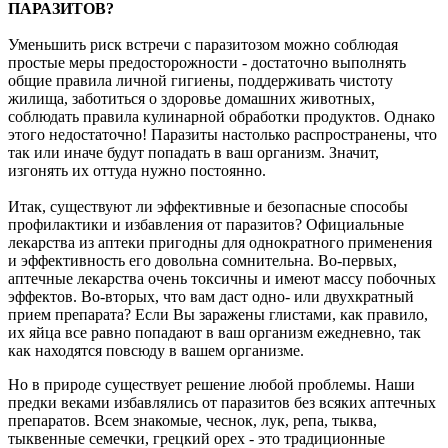
ПАРАЗИТОВ?
Уменьшить риск встречи с паразитозом можно соблюдая
простые меры предосторожности - достаточно выполнять
общие правила личной гигиены, поддерживать чистоту
жилища, заботиться о здоровье домашних животных,
соблюдать правила кулинарной обработки продуктов. Однако
этого недостаточно! Паразиты настолько распространены, что
так или иначе будут попадать в ваш организм. Значит,
изгонять их оттуда нужно постоянно.
Итак, существуют ли эффективные и безопасные способы
профилактики и избавления от паразитов? Официальные
лекарства из аптеки пригодны для однократного применения
и эффективность его довольна сомнительна. Во-первых,
аптечные лекарства очень токсичны и имеют массу побочных
эффектов. Во-вторых, что вам даст одно- или двухкратный
прием препарата? Если Вы заражены глистами, как правило,
их яйца все равно попадают в ваш организм ежедневно, так
как находятся повсюду в вашем организме.
Но в природе существует решение любой проблемы. Наши
предки веками избавлялись от паразитов без всяких аптечных
препаратов. Всем знакомые, чеснок, лук, репа, тыква,
тыквенные семечки, грецкий орех - это традиционные