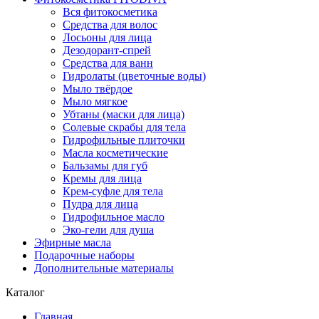
Вся фитокосметика
Средства для волос
Лосьоны для лица
Дезодорант-спрей
Средства для ванн
Гидролаты (цветочные воды)
Мыло твёрдое
Мыло мягкое
Убтаны (маски для лица)
Солевые скрабы для тела
Гидрофильные плиточки
Масла косметические
Бальзамы для губ
Кремы для лица
Крем-суфле для тела
Пудра для лица
Гидрофильное масло
Эко-гели для душа
Эфирные масла
Подарочные наборы
Дополнительные материалы
Каталог
Главная