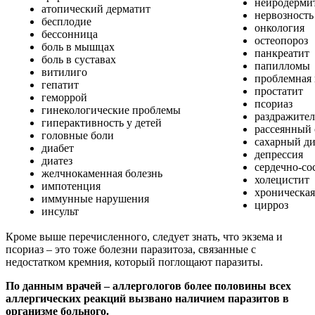
нейродерми
атопический дерматит
нервозность
бесплодие
онкология
бессонница
остеопороз
боль в мышцах
панкреатит
боль в суставах
папилломы
витилиго
проблемная
гепатит
простатит
геморрой
псориаз
гинекологические проблемы
раздражител
гиперактивность у детей
рассеянный 
головные боли
сахарный ди
диабет
депрессия
диатез
сердечно-со
желчнокаменная болезнь
холецистит
импотенция
хроническая
иммунные нарушения
цирроз
инсульт
Кроме выше перечисленного, следует знать, что экзема и
псориаз – это тоже болезни паразитоза, связанные с
недостатком кремния, который поглощают паразиты.
По данным врачей – аллергологов более половины всех
аллергических реакций вызвано наличием паразитов в
организме больного.