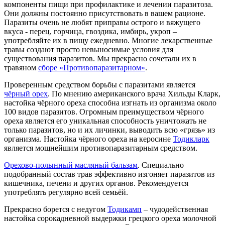
компоненты пищи при профилактике и лечении паразитоза.
Они должны постоянно присутствовать в вашем рационе.
Паразиты очень не любят приправы острого и вяжущего
вкуса - перец, горчица, гвоздика, имбирь, укроп –
употребляйте их в пищу ежедневно. Многие лекарственные
травы создают просто невыносимые условия для
существования паразитов. Мы прекрасно сочетали их в
травяном
сборе «Противопаразитарном»
.
Проверенным средством борьбы с паразитами является
чёрный орех
. По мнению американского врача Хильды Кларк,
настойка чёрного ореха способна изгнать из организма около
100 видов паразитов. Огромным преимуществом чёрного
ореха является его уникальная способность уничтожать не
только паразитов, но и их личинки, выводить всю «грязь» из
организма. Настойка чёрного ореха на керосине
Тодикларк
является мощнейшим противопаразитарным средством.
Орехово-полынный масляный бальзам
. Специально
подобранный состав трав эффективно изгоняет паразитов из
кишечника, печени и других органов. Рекомендуется
употреблять регулярно всей семьёй.
Прекрасно борется с недугом
Тодикамп
– чудодейственная
настойка сорокадневной выдержки грецкого ореха молочной