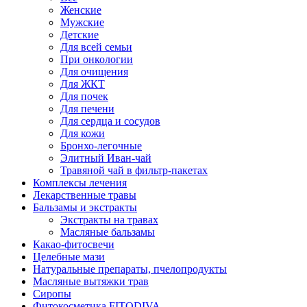
Женские
Мужские
Детские
Для всей семьи
При онкологии
Для очищения
Для ЖКТ
Для почек
Для печени
Для сердца и сосудов
Для кожи
Бронхо-легочные
Элитный Иван-чай
Травяной чай в фильтр-пакетах
Комплексы лечения
Лекарственные травы
Бальзамы и экстракты
Экстракты на травах
Масляные бальзамы
Какао-фитосвечи
Целебные мази
Натуральные препараты, пчелопродукты
Масляные вытяжки трав
Сиропы
Фитокосметика FITODIVA