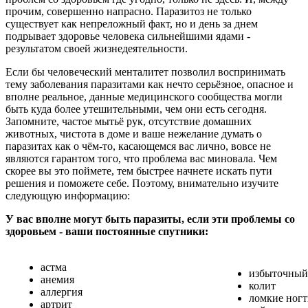
прочим, совершенно напрасно. Паразитоз не только
существует как непреложный факт, но и день за днем
подрывает здоровье человека сильнейшими ядами -
результатом своей жизнедеятельности.
Если бы человеческий менталитет позволил воспринимать
тему заболевания паразитами как нечто серьёзное, опасное и
вполне реальное, данные медицинского сообщества могли
быть куда более утешительными, чем они есть сегодня.
Запомните, частое мытьё рук, отсутствие домашних
животных, чистота в доме и ваше нежелание думать о
паразитах как о чём-то, касающемся вас лично, вовсе не
являются гарантом того, что проблема вас миновала. Чем
скорее вы это поймете, тем быстрее начнете искать пути
решения и поможете себе. Поэтому, внимательно изучите
следующую информацию:
У вас вполне могут быть паразиты, если эти проблемы со
здоровьем - ваши постоянные спутники:
астма
избыточный
анемия
колит
аллергия
ломкие ногт
артрит