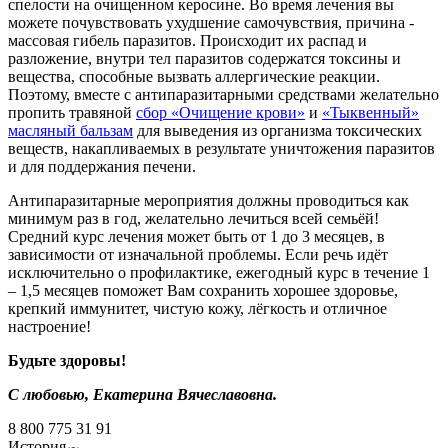
спелости на очищенном керосине. Во время лечения вы
можете почувствовать ухудшение самочувствия, причина -
массовая гибель паразитов. Происходит их распад и
разложение, внутри тел паразитов содержатся токсины и
вещества, способные вызвать аллергические реакции.
Поэтому, вместе с антипаразитарными средствами желательно
пропить травяной
сбор «Очищение крови»
и
«Тыквенный»
масляный бальзам
для выведения из организма токсических
веществ, накапливаемых в результате уничтожения паразитов
и для поддержания печени.
Антипаразитарные мероприятия должны проводиться как
минимум раз в год, желательно лечиться всей семьёй!
Средний курс лечения может быть от 1 до 3 месяцев, в
зависимости от изначальной проблемы. Если речь идёт
исключительно о профилактике, ежегодный курс в течение 1
– 1,5 месяцев поможет Вам сохранить хорошее здоровье,
крепкий иммунитет, чистую кожу, лёгкость и отличное
настроение!
Будьте здоровы!
С любовью, Екатерина Вячеславовна.
8 800 775 31 91
История