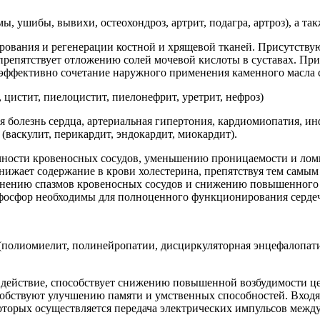
мы, ушибы, вывихи, остеохондроз, артрит, подагра, артроз), а 
рования и регенерации костной и хрящевой тканей. Присутству
препятствует отложению солей мочевой кислоты в суставах. При
е эффективно сочетание наружного применения каменного масла
цистит, пиелоцистит, пиелонефрит, уретрит, нефроз)
 болезнь сердца, артериальная гипертония, кардиомиопатия, инф
(васкулит, перикардит, эндокардит, миокардит).
ности кровеносных сосудов, уменьшению проницаемости и ломко
снижает содержание в крови холестерина, препятствуя тем самым
нению спазмов кровеносных сосудов и снижению повышенного а
и фосфор необходимы для полноценного функционирования серд
(полиомиелит, полинейропатии, дисциркуляторная энцефалопатия
е действие, способствует снижению повышенной возбудимости 
особствуют улучшению памяти и умственных способностей. Вход
которых осуществляется передача электрических импульсов межд