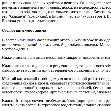
расщелинах скал, горных хребтов и пещерах. Оно представляе
результате выщелачивания горных пород, на поверхности кото
которой оно образовалось, и от химического состава. Каменным
это "бракшун" (сок скалы), в Бирме - "чао-туи" (кровь горы),
Востока уже не одно тысячелетие.
Состав каменного масла
В состав
каменного масла
входит около 50 - ти необходимых дл
цинк, медь, кремний, хром, селен, йод, кобальт, никель). Мин
месторождения.
Ниже описана роль лишь нескольких микро- и макроэлементов в
Калий
играет важную роль в регуляции водного - солевого обм
способствует нормализации артериального давления при гипе
Магний
как и калий необходим для полноценной работы сердца
содержания сахара в крови, оказывает противовоспалительное,
является причиной запоров, частых головных болей, бессонниц
остеопороза, атеросклероза, артериальной гипертонии, заболе
Кальций
- макроэлемент необходимый для формирования и ре
систем, оказывает антистрессовое воздействие, а также спосо