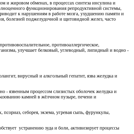
ом и жировом обменах, в процессах синтеза инсулина и
 полноценного функционирования репродуктивной системы,
приводит к нарушениям в работе мозга, ухудшению памяти и
ия, болезней поджелудочной и щитовидной желез, часто
противовоспалительное, противоаллергическое,
анизма, улучшает белковый, углеводный, липидный и водно -
олангит, вирусный и алкгольный гепатит, язва желудка и
о - язвенным процессом слизистых оболочек желудка и
разованию камней в жёлчном пузыре, печени и
псориаз, себорея, экзема, угревая сыпь, фурункулы,
обствует устранению зуда и боли, активизирует процессы