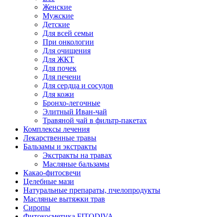
Женские
Мужские
Детские
Для всей семьи
При онкологии
Для очищения
Для ЖКТ
Для почек
Для печени
Для сердца и сосудов
Для кожи
Бронхо-легочные
Элитный Иван-чай
Травяной чай в фильтр-пакетах
Комплексы лечения
Лекарственные травы
Бальзамы и экстракты
Экстракты на травах
Масляные бальзамы
Какао-фитосвечи
Целебные мази
Натуральные препараты, пчелопродукты
Масляные вытяжки трав
Сиропы
Фитокосметика FITODIVA