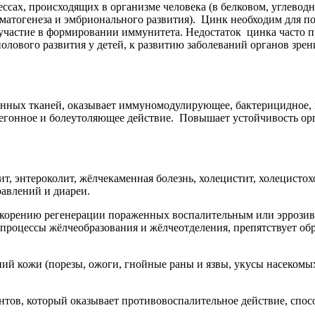
сах, происходящих в организме человека (в белковом, углеводн
рматогенеза и эмбрионального развития). Цинк необходим для
 участие в формировании иммунитета. Недостаток цинка часто 
лового развития у детей, к развитию заболеваний органов зрен
нных тканей, оказывает иммуномодулирующее, бактерицидное, 
егонное и болеутоляющее действие. Повышает устойчивость орг
т, энтероколит, жёлчекаменная болезнь, холецистит, холецистох
равлений и диареи.
скорению регенерации пораженных воспалительным или эррозивн
процессы жёлчеобразования и жёлчеотделения, препятствует об
й кожи (порезы, ожоги, гнойные раны и язвы, укусы насекомых, 
.
нтов, который оказывает противовоспалительное действие, спос