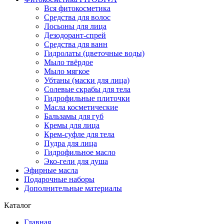
Вся фитокосметика
Средства для волос
Лосьоны для лица
Дезодорант-спрей
Средства для ванн
Гидролаты (цветочные воды)
Мыло твёрдое
Мыло мягкое
Убтаны (маски для лица)
Солевые скрабы для тела
Гидрофильные плиточки
Масла косметические
Бальзамы для губ
Кремы для лица
Крем-суфле для тела
Пудра для лица
Гидрофильное масло
Эко-гели для душа
Эфирные масла
Подарочные наборы
Дополнительные материалы
Каталог
Главная