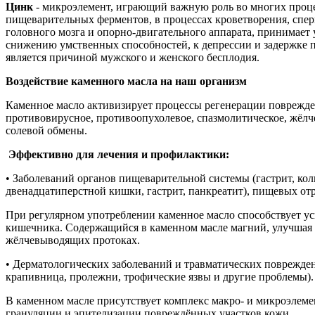
Цинк
- микроэлемент, играющий важную роль во многих процес
пищеварительных ферментов, в процессах кроветворения, спе
головного мозга и опорно-двигательного аппарата, принимает
снижению умственных способностей, к депрессии и задержке по
является причиной мужского и женского бесплодия.
Воздействие каменного масла на наш организм
Каменное масло активизирует процессы регенерации поврежде
противовирусное, противоопухолевое, спазмолитическое, жёлч
солевой обмены.
Эффективно для лечения и профилактики:
• Заболеваний органов пищеварительной системы (гастрит, коли
двенадцатиперстной кишки, гастрит, панкреатит), пищевых от
При регулярном употреблении каменное масло способствует у
кишечника. Содержащийся в каменном масле магний, улучшая 
жёлчевыводящих протоках.
• Дерматологических заболеваний и травматических повреждени
крапивница, пролежни, трофические язвы и другие проблемы)
В каменном масле присутствует комплекс макро- и микроэлеме
грануляции и эпителизации повреждённых участков кожи.