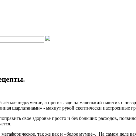
ецепты.
 лёгкое недоумение, а при взгляде на маленький пакетик с не
манная шарлатанами» - махнут рукой скептически настроенные 
равить свое здоровье просто и без больших расходов, появился 
яется.
о метафорическое, так же как и «белое мумиё». На самом деле к