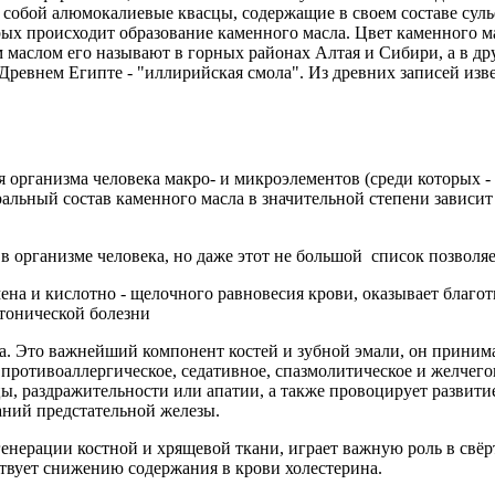
т собой алюмокалиевые квасцы, содержащие в своем составе сул
рых происходит образование каменного масла. Цвет каменного м
 маслом его называют в горных районах Алтая и Сибири, а в дру
 В Древнем Египте - "иллирийская смола". Из древних записей из
я организма человека макро- и микроэлементов (среди которых - 
еральный состав каменного масла в значительной степени зависит
 организме человека, но даже этот не большой список позволяе
ена и кислотно - щелочного равновесия крови, оказывает благо
ртонической болезни
. Это важнейший компонент костей и зубной эмали, он принима
 противоаллергическое, седативное, спазмолитическое и желчего
ы, раздражительности или апатии, а также провоцирует развити
ваний предстательной железы.
генерации костной и хрящевой ткани, играет важную роль в св
бствует снижению содержания в крови холестерина.