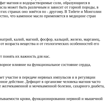
ьфат магния и водорастворимые соли, образующиеся в
асла может быть различным и зависит от горной породы, в
гих странах оно зовётся по - другому. В Тибете и Монголии
вестно, что каменное масло применяется в медицине стран
натрий, калий, магний, фосфор, кальций, железо, марганец,
 от возраста вещества и от геологических особенностей его
т понять их важность для нас.
творное влияние на функциональное состояние сердца,
ет участие в передаче нервных импульсов и в регуляции
нное действие. Дефицит в организме человека магния часто
е желчекаменной и мочекаменной болезни, сахарного диабета,
ёртываемости крови, функционировании нервной и мышечной