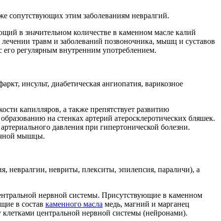
также сопутствующих этим заболеваниям невралгий.
ющий в значительном количестве в каменном масле калий
 лечении травм и заболеваний позвоночника, мышц и суставов
 с его регулярным внутренним употреблением.
аркт, инсульт, диабетическая ангиопатия, варикозное
сти капилляров, а также препятствует развитию
 образованию на стенках артерий атеросклеротических бляшек.
ртериального давления при гипертонической болезни.
ечной мышцы.
, невралгии, невриты, плекситы, эпилепсия, параличи), а
центральной нервной системы. Присутствующие в каменном
ящие в состав
каменного масла
медь, магний и марганец
у клетками центральной нервной системы (нейронами).