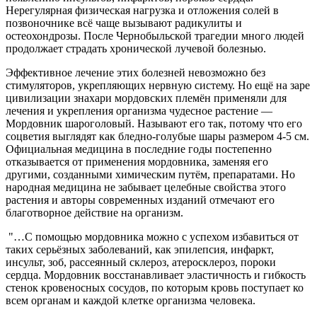
Нерегулярная физическая нагрузка и отложения солей в
позвоночнике всё чаще вызывают радикулиты и
остеохондрозы. После Чернобыльской трагедии много людей
продолжает страдать хронической лучевой болезнью.
Эффективное лечение этих болезней невозможно без
стимуляторов, укрепляющих нервную систему. Но ещё на заре
цивилизации знахари мордовских племён применяли для
лечения и укрепления организма чудесное растение —
Мордовник шароголовый. Называют его так, потому что его
соцветия выглядят как бледно-голубые шары размером 4-5 см.
Официальная медицина в последние годы постепенно
отказывается от применения мордовника, заменяя его
другими, созданными химическим путём, препаратами. Но
народная медицина не забывает целебные свойства этого
растения и авторы современных изданий отмечают его
благотворное действие на организм.
"…С помощью мордовника можно с успехом избавиться от
таких серьёзных заболеваний, как эпилепсия, инфаркт,
инсульт, зоб, рассеянный склероз, атеросклероз, пороки
сердца. Мордовник восстанавливает эластичность и гибкость
стенок кровеносных сосудов, по которым кровь поступает ко
всем органам и каждой клетке организма человека.