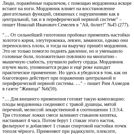
Люди, поражённые параличом, с помощью мордовника вскоре
встают на ноги. Мордовник влияет на восстановление
двигательных функций, связанных с нарушениями как в
центральной, так и в периферической нервной системе" –
пишет Николай Иванович Семелев в "Ай, болит!" №45 (277).
"… От сильнейшей гипотонии пробовал применять настойки
золотого корня, элеутерококка, левзеи, заманихи, однако они
переносились плохо, и тогда на выручку пришёл мордовник.
Это не только помогло поднять давление, но и уменьшило
головные боли, положительно повлияло на миопатию -
мышечную слабость, улучшило работу сердца. Мордовник
изучен мало, упоминается редко и ещё реже находит
практическое применение. Но здесь я убедился в том, как он
благотворно действует при поражениях центральной и
периферической нервной системы. …" – пишет Рим Ахмедов
в газете "Живица" №6(59).
"… Для внешнего применения готовят такую композицию:
плоды мордовника соединяют с травой душицы, мятой
перечной, мелиссой лекарственной в соотношении 1:3:3:4.
Три столовые ложки смеси заливают стаканом кипятка,
настаивают 4 часа. Потом берут 1 стакан этого настоя,
фильтруют и добавляют 1 стакан спиртовой настойки почек
тополя чёрного. Применяют при радикулите, плексите,