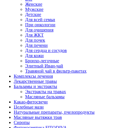
Женские
Мужские
Детские
Для всей семьи
При онкологии
Для очищения
Для ЖКТ
Для почек
Для печени
Для сердца и сосудов
Для кожи
Бронхо-легочные
Элитный Иван-чай
Травяной чай в фильтр-пакетах
Комплексы лечения
Лекарственные травы
Бальзамы и экстракты
Экстракты на травах
Масляные бальзамы
Какао-фитосвечи
Целебные мази
Натуральные препараты, пчелопродукты
Масляные вытяжки трав
Сиропы
Фитокосметика FITODIVA