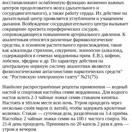
восстанавливают ослабленную функцию жизненно важных
центров продолговатого мозга (дыхательного и
сосудодвигательного), а также работу сердца. Их действие на
дыхательный центр проявляется углублением и учащением
дыхания. Возбуждение сосудодвигательного центра вызывает
сокращение просвета периферических сосудов,
сопровождающееся повышением артериального давления. К
аналептикам относятся различные фармакологические
средства, в основном растительного происхождения, такие
как алкалоиды стрихнин, секуренин, эхинопсин (алкалоид,
содержащийся в семенах мордовника прим. Е.В.), кофеин,
лобелин, эфедрин и др. По характеру действия на
центральную нервную систему аналептики являются
физиологическими антагонистами наркотических средств"
см. "Ростовскую электронную газету" №21(75).
Наиболее распространённые рецепты применения — водный
настой и спиртовая настойка семян мордовника. Для водного
настоя залить 2-3 чайные ложки семян стаканом кипятка.
Настоять в тёплом месте всю ночь. Утром процедить через
несколько слоёв марли (с ватой), чтобы задержать крохотные
колючки. Стакан — суточная доза, разделённая на 3-4 приёма.
Настойка: 2 чайные ложки семян на 100 г чистого спирта. На
21-й день процедить. Принимать по 20 капель 2 раза в день —
утром и вечером.