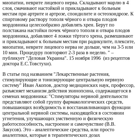
миопатии, неврите лицевого нерва. Складывают марлю в 4
слоя, смачивают настойкой и прикладывают к больным
местам при артрите и артрозе, спондилите и остеохондрозе. К
спиртовому раствору тополя чёрного и отвара плодов
мордовника целесообразно добавлять хрен. Берут по
полстакана настойки почек чёрного тополя и отвара плодов
мордовника, добавляют 4 ложки тёртого хрена, размешивают
и прикладывают к больным местам при радикулите, плексите,
миопатии, неврите лицевого нерва не дольше, чем на 3-5 или
10 мин. Процедуру повторяют 2-3 раза в неделю. " –
публикует "Деловая Украина". 15 ноября 1996 (из рецептов
доктора Е.С.Товстухи).
В статье под названием "Лекарственные растения,
стимулирующие и тонизирующие центральную нервную
систему" Иван Акопов, доктор медицинских наук, профессор,
разъясняет механизм действия эхинопсина, содержащегося в
семенах мордовника: "Стимуляторы нервной деятельности
представляют собой группу фармакологических средств,
повышающих возбудимость и восстанавливающих функции
центральной нервной системы, находящейся в состоянии
угнетения, улучшающих умственную и физическую
работоспособность, настроение и самочувствие (В.В.
Закусов). Это - аналептические средства, или просто
аналептики, которые в терапевтических дозах