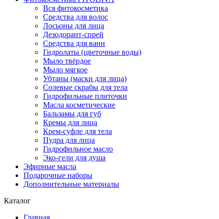
Вся фитокосметика
Средства для волос
Лосьоны для лица
Дезодорант-спрей
Средства для ванн
Гидролаты (цветочные воды)
Мыло твёрдое
Мыло мягкое
Убтаны (маски для лица)
Солевые скрабы для тела
Гидрофильные плиточки
Масла косметические
Бальзамы для губ
Кремы для лица
Крем-суфле для тела
Пудра для лица
Гидрофильное масло
Эко-гели для душа
Эфирные масла
Подарочные наборы
Дополнительные материалы
Каталог
Главная