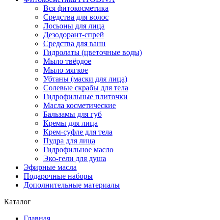
Вся фитокосметика
Средства для волос
Лосьоны для лица
Дезодорант-спрей
Средства для ванн
Гидролаты (цветочные воды)
Мыло твёрдое
Мыло мягкое
Убтаны (маски для лица)
Солевые скрабы для тела
Гидрофильные плиточки
Масла косметические
Бальзамы для губ
Кремы для лица
Крем-суфле для тела
Пудра для лица
Гидрофильное масло
Эко-гели для душа
Эфирные масла
Подарочные наборы
Дополнительные материалы
Каталог
Главная