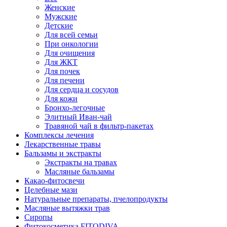
Женские
Мужские
Детские
Для всей семьи
При онкологии
Для очищения
Для ЖКТ
Для почек
Для печени
Для сердца и сосудов
Для кожи
Бронхо-легочные
Элитный Иван-чай
Травяной чай в фильтр-пакетах
Комплексы лечения
Лекарственные травы
Бальзамы и экстракты
Экстракты на травах
Масляные бальзамы
Какао-фитосвечи
Целебные мази
Натуральные препараты, пчелопродукты
Масляные вытяжки трав
Сиропы
Фитокосметика FITODIVA