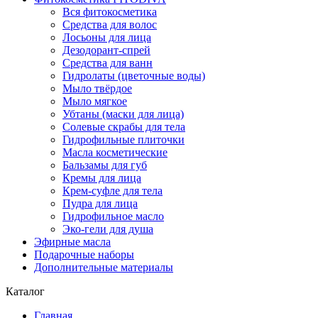
Вся фитокосметика
Средства для волос
Лосьоны для лица
Дезодорант-спрей
Средства для ванн
Гидролаты (цветочные воды)
Мыло твёрдое
Мыло мягкое
Убтаны (маски для лица)
Солевые скрабы для тела
Гидрофильные плиточки
Масла косметические
Бальзамы для губ
Кремы для лица
Крем-суфле для тела
Пудра для лица
Гидрофильное масло
Эко-гели для душа
Эфирные масла
Подарочные наборы
Дополнительные материалы
Каталог
Главная