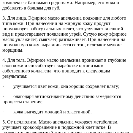
комплекс
е с базовыми средствами. Например, его можно
добавлять в бальзам для губ.
3. Для лица. Эфирное масло апельсина подходит для любого
типа кожи. При нанесении на жирную кожу продукт
нормализует работу сальных желез, что улучшает внешний
вид и предотвращает появление угрей. Сухую кожу эфирное
масло увлажняет, смягчает, разглаживает. При нанесении на
нормальную кожу выравнивается ее тон, исчезают мелкие
морщины.
4. Для тела. Эфирное масло апельсина проникает в глубокие
слои кожи и способствует выработке организмом
собственного коллагена, что приводит к следующим
результатам:
· улучшается цвет кожи, она хорошо сохраняет влагу;
· благодаря антиоксидантному действию замедляются
процессы старения;
· кожа выглядит молодой и эластичной.
5. От целлюлита. Масло апельсина ускоряет метаболизм,
улучшает кровообращение в подкожной клетчатке. В
результате целлюлитный жир начинает активно расщепляться