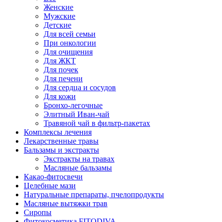
Женские
Мужские
Детские
Для всей семьи
При онкологии
Для очищения
Для ЖКТ
Для почек
Для печени
Для сердца и сосудов
Для кожи
Бронхо-легочные
Элитный Иван-чай
Травяной чай в фильтр-пакетах
Комплексы лечения
Лекарственные травы
Бальзамы и экстракты
Экстракты на травах
Масляные бальзамы
Какао-фитосвечи
Целебные мази
Натуральные препараты, пчелопродукты
Масляные вытяжки трав
Сиропы
Фитокосметика FITODIVA