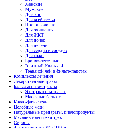
Женские
Мужские
Детские
Для всей семьи
При онкологии
Для очищения
Для ЖКТ
Для почек
Для печени
Для сердца и сосудов
Для кожи
Бронхо-легочные
Элитный Иван-чай
Травяной чай в фильтр-пакетах
Комплексы лечения
Лекарственные травы
Бальзамы и экстракты
Экстракты на травах
Масляные бальзамы
Какао-фитосвечи
Целебные мази
Натуральные препараты, пчелопродукты
Масляные вытяжки трав
Сиропы
Фитокосметика FITODIVA