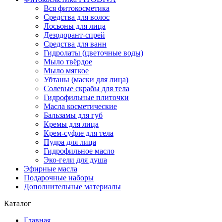
Вся фитокосметика
Средства для волос
Лосьоны для лица
Дезодорант-спрей
Средства для ванн
Гидролаты (цветочные воды)
Мыло твёрдое
Мыло мягкое
Убтаны (маски для лица)
Солевые скрабы для тела
Гидрофильные плиточки
Масла косметические
Бальзамы для губ
Кремы для лица
Крем-суфле для тела
Пудра для лица
Гидрофильное масло
Эко-гели для душа
Эфирные масла
Подарочные наборы
Дополнительные материалы
Каталог
Главная