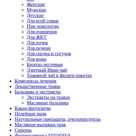
Женские
Мужские
Детские
Для всей семьи
При онкологии
Для очищения
Для ЖКТ
Для почек
Для печени
Для сердца и сосудов
Для кожи
Бронхо-легочные
Элитный Иван-чай
Травяной чай в фильтр-пакетах
Комплексы лечения
Лекарственные травы
Бальзамы и экстракты
Экстракты на травах
Масляные бальзамы
Какао-фитосвечи
Целебные мази
Натуральные препараты, пчелопродукты
Масляные вытяжки трав
Сиропы
Фитокосметика FITODIVA