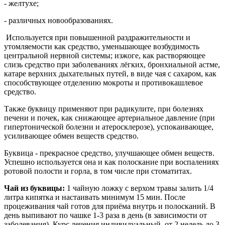
- желтухе;
- различных новообразованиях.
Используется при повышенной раздражительности и
утомляемости как средство, уменьшающее возбудимость
центральной нервной системы; изжоге, как растворяющее
слизь средство при заболеваниях лёгких, бронхиальной астме,
катаре верхних дыхательных путей, в виде чая с сахаром, как
способствующее отделению мокроты и противокашлевое
средство.
Также буквицу применяют при радикулите, при болезнях
печени и почек, как снижающее артериальное давление (при
гипертонической болезни и атеросклерозе), успокаивающее,
усиливающее обмен веществ средство.
Буквица - прекрасное средство, улучшающее обмен веществ.
Успешно используется она и как полоскание при воспалениях
ротовой полости и горла, в том числе при стоматитах.
Чай из буквицы:
1 чайную ложку с верхом травы залить 1/4
литра кипятка и настаивать минимум 15 мин. После
процеживания чай готов для приёма внутрь и полосканий. В
день выпивают по чашке 1-3 раза в день (в зависимости от
заболевания). Курс лечения индивидуальный, от 2 недель до 3