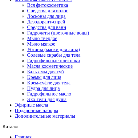
Вся фитокосметика
Средства для волос
Лосьоны для лица
Дезодорант-спрей
Средства для ванн
Гидролаты (цветочные воды)
Мыло твёрдое
Мыло мягкое
Убтаны (маски для лица)
Солевые скрабы для тела
Гидрофильные плиточки
Масла косметические
Бальзамы для губ
Кремы для лица
Крем-суфле для тела
Пудра для лица
Гидрофильное масло
Эко-гели для душа
Эфирные масла
Подарочные наборы
Дополнительные материалы
Каталог
Главная