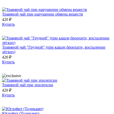
Травяной чай при нарушении обмена веществ
420 ₽
Купить
Травяной чай "Грудной" (при кашле,бронхите, воспалении
лёгких)
420 ₽
Купить
Травяной чай при эпилепсии
420 ₽
Купить
Юглофит (Тодикамп)