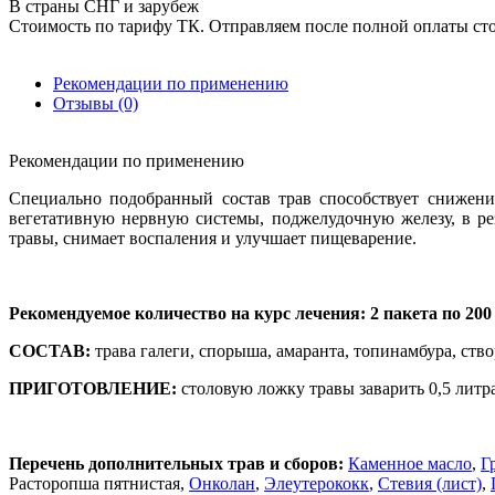
В страны СНГ и зарубеж
Стоимость по тарифу ТК. Отправляем после полной оплаты сто
Рекомендации по применению
Отзывы (0)
Рекомендации по применению
Специально подобранный состав трав способствует снижени
вегетативную нервную системы, поджелудочную железу, в ре
травы, снимает воспаления и улучшает пищеварение.
Рекомендуемое количество на курс лечения: 2 пакета по 200 
СОСТАВ:
трава галеги, спорыша, амаранта, топинамбура, ство
ПРИГОТОВЛЕНИЕ:
столовую ложку травы заварить 0,5 литра
Перечень дополнительных трав и сборов:
Каменное масло
,
Г
Расторопша пятнистая,
Онколан
,
Элеутерококк
,
Стевия (лист)
,