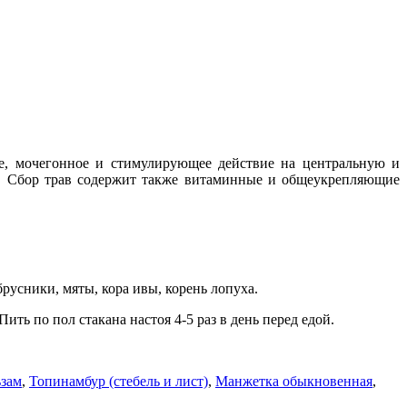
ое, мочегонное и стимулирующее действие на центральную и
на. Сбор трав содержит также витаминные и общеукрепляющие
брусники, мяты, кора ивы, корень лопуха.
ть по пол стакана настоя 4-5 раз в день перед едой.
ьзам
,
Топинамбур (стебель и лист)
,
Манжетка обыкновенная
,