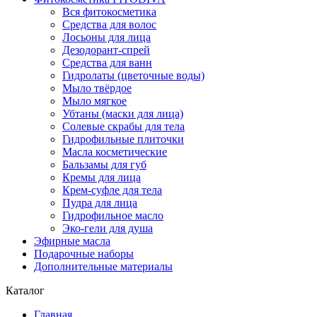
Вся фитокосметика
Средства для волос
Лосьоны для лица
Дезодорант-спрей
Средства для ванн
Гидролаты (цветочные воды)
Мыло твёрдое
Мыло мягкое
Убтаны (маски для лица)
Солевые скрабы для тела
Гидрофильные плиточки
Масла косметические
Бальзамы для губ
Кремы для лица
Крем-суфле для тела
Пудра для лица
Гидрофильное масло
Эко-гели для душа
Эфирные масла
Подарочные наборы
Дополнительные материалы
Каталог
Главная