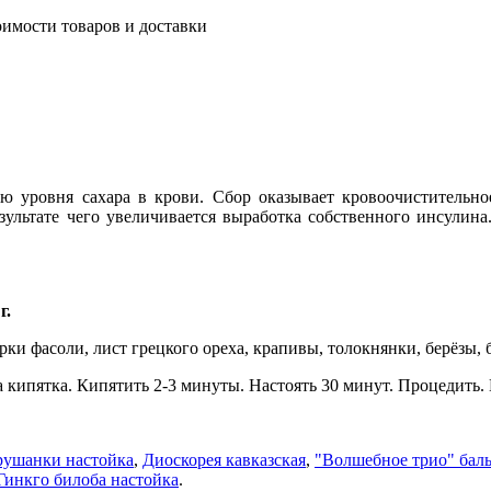
имости товаров и доставки
ю уровня сахара в крови. Сбор оказывает кровоочистительн
зультате чего увеличивается выработка собственного инсули
г.
рки фасоли, лист грецкого ореха, крапивы, толокнянки, берёзы, 
 кипятка. Кипятить 2-3 минуты. Настоять 30 минут. Процедить. Пи
рушанки настойка
,
Диоскорея кавказская
,
"Волшебное трио" бал
Гинкго билоба настойка
.