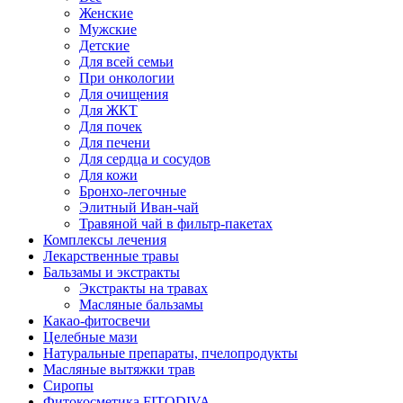
Женские
Мужские
Детские
Для всей семьи
При онкологии
Для очищения
Для ЖКТ
Для почек
Для печени
Для сердца и сосудов
Для кожи
Бронхо-легочные
Элитный Иван-чай
Травяной чай в фильтр-пакетах
Комплексы лечения
Лекарственные травы
Бальзамы и экстракты
Экстракты на травах
Масляные бальзамы
Какао-фитосвечи
Целебные мази
Натуральные препараты, пчелопродукты
Масляные вытяжки трав
Сиропы
Фитокосметика FITODIVA