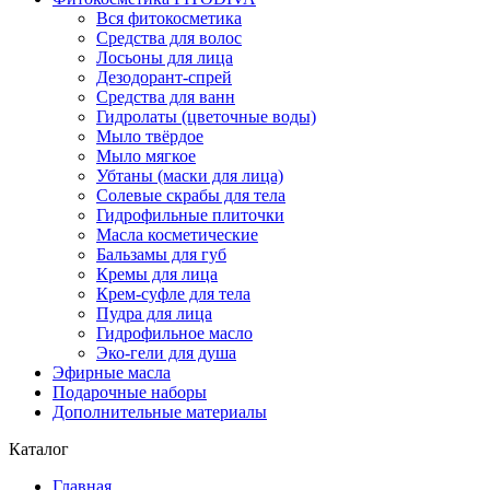
Вся фитокосметика
Средства для волос
Лосьоны для лица
Дезодорант-спрей
Средства для ванн
Гидролаты (цветочные воды)
Мыло твёрдое
Мыло мягкое
Убтаны (маски для лица)
Солевые скрабы для тела
Гидрофильные плиточки
Масла косметические
Бальзамы для губ
Кремы для лица
Крем-суфле для тела
Пудра для лица
Гидрофильное масло
Эко-гели для душа
Эфирные масла
Подарочные наборы
Дополнительные материалы
Каталог
Главная