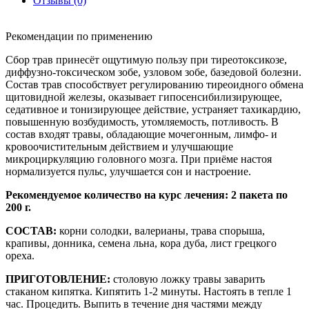
Отзывы (0)
Рекомендации по применению
Сбор трав принесёт ощутимую пользу при тиреотоксикозе,
диффузно-токсическом зобе, узловом зобе, базедовой болезни.
Состав трав способствует регулированию тиреоидного обмена
щитовидной железы, оказывает гипосенсибилизирующее,
седативное и тонизирующее действие, устраняет тахикардию,
повышенную возбудимость, утомляемость, потливость. В
состав входят травы, обладающие мочегонным, лимфо- и
кровоочистительным действием и улучшающие
микроциркуляцию головного мозга. При приёме настоя
нормализуется пульс, улучшается сон и настроение.
Рекомендуемое количество на курс лечения: 2 пакета по
200 г.
СОСТАВ:
корни солодки, валерианы, трава спорыша,
крапивы, донника, семена льна, кора дуба, лист грецкого
ореха.
ПРИГОТОВЛЕНИЕ:
столовую ложку травы заварить
стаканом кипятка. Кипятить 1-2 минуты. Настоять в тепле 1
час. Процедить. Выпить в течение дня частями между