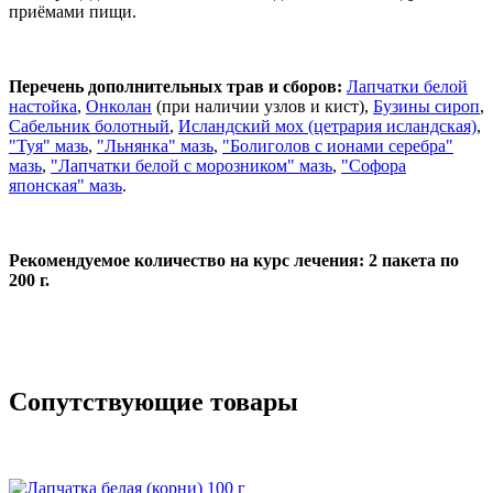
приёмами пищи.
Перечень дополнительных трав и сборов:
Лапчатки белой
настойка
,
Онколан
(при наличии узлов и кист),
Бузины сироп
,
Сабельник болотный
,
Исландский мох (цетрария исландская)
,
"Туя" мазь
,
"Льнянка" мазь
,
"Болиголов с ионами серебра"
мазь
,
"Лапчатки белой с морозником" мазь
,
"Софора
японская" мазь
.
Рекомендуемое количество на курс лечения: 2 пакета по
200 г.
Сопутствующие товары