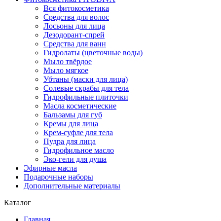
Вся фитокосметика
Средства для волос
Лосьоны для лица
Дезодорант-спрей
Средства для ванн
Гидролаты (цветочные воды)
Мыло твёрдое
Мыло мягкое
Убтаны (маски для лица)
Солевые скрабы для тела
Гидрофильные плиточки
Масла косметические
Бальзамы для губ
Кремы для лица
Крем-суфле для тела
Пудра для лица
Гидрофильное масло
Эко-гели для душа
Эфирные масла
Подарочные наборы
Дополнительные материалы
Каталог
Главная