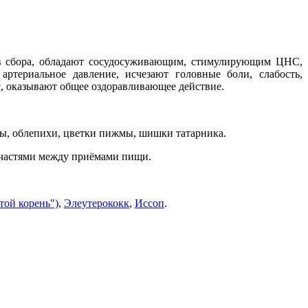
ав сбора, обладают сосудосуживающим, стимулирующим ЦНС,
ртериальное давление, исчезают головные боли, слабость,
с, оказывают общее оздоравливающее действие.
ёзы, облепихи, цветки пижмы, шишки татарника.
я частями между приёмами пищи.
той корень")
,
Элеутерококк
,
Иссоп
.