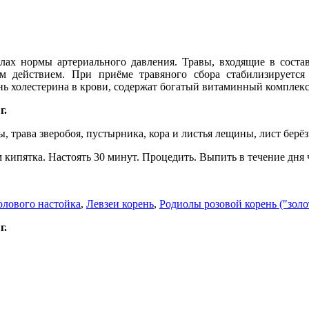
лах нормы артериального давления. Травы, входящие в сост
ействием. При приёме травяного сбора стабилизируется а
нь холестерина в крови, содержат богатый витаминный комплек
г.
, трава зверобоя, пустырника, кора и листья лещины, лист бер
 кипятка. Настоять 30 минут. Процедить. Выпить в течение дн
лового настойка
,
Левзеи корень
,
Родиолы розовой корень ("золо
г.