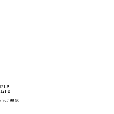
 121-В
 121-В
8 927-99-90