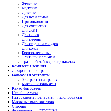
Женские
Мужские
Детские
Для всей семьи
При онкологии
Для очищения
Для ЖКТ
Для почек
Для печени
Для сердца и сосудов
Для кожи
Бронхо-легочные
Элитный Иван-чай
Травяной чай в фильтр-пакетах
Комплексы лечения
Лекарственные травы
Бальзамы и экстракты
Экстракты на травах
Масляные бальзамы
Какао-фитосвечи
Целебные мази
Натуральные препараты, пчелопродукты
Масляные вытяжки трав
Сиропы
Фитокосметика FITODIVA