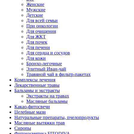
Женские
Мужские
Детские
Для всей семьи
При онкологии
Для очищения
Для ЖКТ
Для почек
Для печени
Для сердца и сосудов
Для кожи
Бронхо-легочные
Элитный Иван-чай
Травяной чай в фильтр-пакетах
Комплексы лечения
Лекарственные травы
Бальзамы и экстракты
Экстракты на травах
Масляные бальзамы
Какао-фитосвечи
Целебные мази
Натуральные препараты, пчелопродукты
Масляные вытяжки трав
Сиропы
Фитокосметика FITODIVA