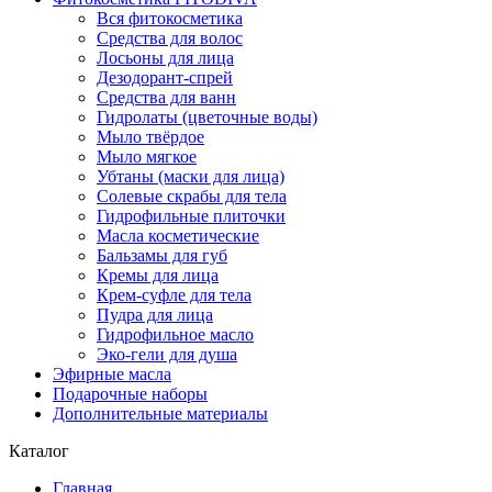
Вся фитокосметика
Средства для волос
Лосьоны для лица
Дезодорант-спрей
Средства для ванн
Гидролаты (цветочные воды)
Мыло твёрдое
Мыло мягкое
Убтаны (маски для лица)
Солевые скрабы для тела
Гидрофильные плиточки
Масла косметические
Бальзамы для губ
Кремы для лица
Крем-суфле для тела
Пудра для лица
Гидрофильное масло
Эко-гели для душа
Эфирные масла
Подарочные наборы
Дополнительные материалы
Каталог
Главная