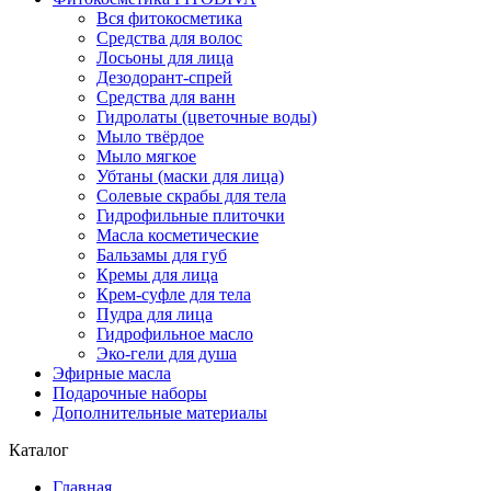
Вся фитокосметика
Средства для волос
Лосьоны для лица
Дезодорант-спрей
Средства для ванн
Гидролаты (цветочные воды)
Мыло твёрдое
Мыло мягкое
Убтаны (маски для лица)
Солевые скрабы для тела
Гидрофильные плиточки
Масла косметические
Бальзамы для губ
Кремы для лица
Крем-суфле для тела
Пудра для лица
Гидрофильное масло
Эко-гели для душа
Эфирные масла
Подарочные наборы
Дополнительные материалы
Каталог
Главная