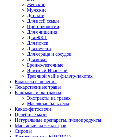
Женские
Мужские
Детские
Для всей семьи
При онкологии
Для очищения
Для ЖКТ
Для почек
Для печени
Для сердца и сосудов
Для кожи
Бронхо-легочные
Элитный Иван-чай
Травяной чай в фильтр-пакетах
Комплексы лечения
Лекарственные травы
Бальзамы и экстракты
Экстракты на травах
Масляные бальзамы
Какао-фитосвечи
Целебные мази
Натуральные препараты, пчелопродукты
Масляные вытяжки трав
Сиропы
Фитокосметика FITODIVA