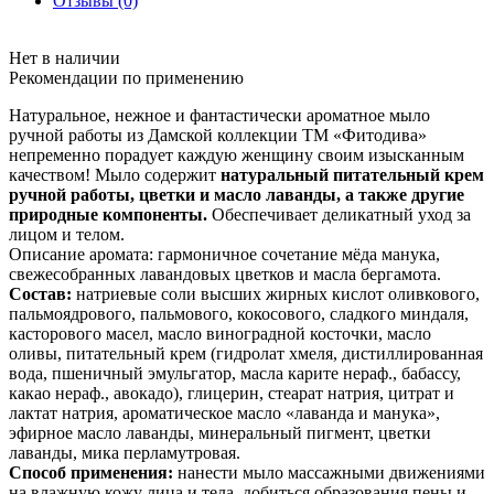
Отзывы (0)
Нет в наличии
Рекомендации по применению
Натуральное, нежное и фантастически ароматное мыло
ручной работы из Дамской коллекции ТМ «Фитодива»
непременно порадует каждую женщину своим изысканным
качеством! Мыло содержит
натуральный питательный крем
ручной работы, цветки и масло лаванды, а также другие
природные компоненты.
Обеспечивает деликатный уход за
лицом и телом.
Описание аромата: гармоничное сочетание мёда манука,
свежесобранных лавандовых цветков и масла бергамота.
Состав:
натриевые соли высших жирных кислот оливкового,
пальмоядрового, пальмового, кокосового, сладкого миндаля,
касторового масел, масло виноградной косточки, масло
оливы, питательный крем (гидролат хмеля, дистиллированная
вода, пшеничный эмульгатор, масла карите нераф., бабассу,
какао нераф., авокадо), глицерин, стеарат натрия, цитрат и
лактат натрия, ароматическое масло «лаванда и манука»,
эфирное масло лаванды, минеральный пигмент, цветки
лаванды, мика перламутровая.
Способ применения:
нанести мыло массажными движениями
на влажную кожу лица и тела, добиться образования пены и