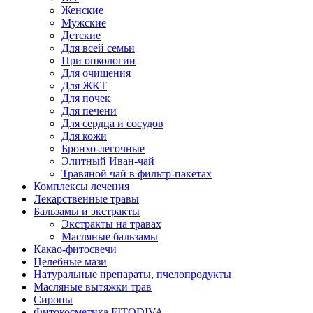
Женские
Мужские
Детские
Для всей семьи
При онкологии
Для очищения
Для ЖКТ
Для почек
Для печени
Для сердца и сосудов
Для кожи
Бронхо-легочные
Элитный Иван-чай
Травяной чай в фильтр-пакетах
Комплексы лечения
Лекарственные травы
Бальзамы и экстракты
Экстракты на травах
Масляные бальзамы
Какао-фитосвечи
Целебные мази
Натуральные препараты, пчелопродукты
Масляные вытяжки трав
Сиропы
Фитокосметика FITODIVA