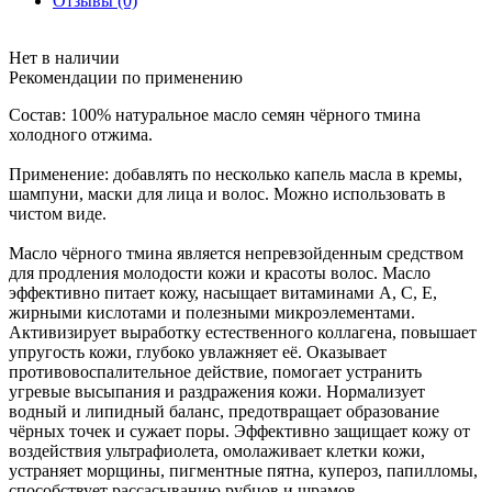
Отзывы (0)
Нет в наличии
Рекомендации по применению
Состав: 100% натуральное масло семян чёрного тмина
холодного отжима.
Применение: добавлять по несколько капель масла в кремы,
шампуни, маски для лица и волос. Можно использовать в
чистом виде.
Масло чёрного тмина является непревзойденным средством
для продления молодости кожи и красоты волос. Масло
эффективно питает кожу, насыщает витаминами А, С, Е,
жирными кислотами и полезными микроэлементами.
Активизирует выработку естественного коллагена, повышает
упругость кожи, глубоко увлажняет её. Оказывает
противовоспалительное действие, помогает устранить
угревые высыпания и раздражения кожи. Нормализует
водный и липидный баланс, предотвращает образование
чёрных точек и сужает поры. Эффективно защищает кожу от
воздействия ультрафиолета, омолаживает клетки кожи,
устраняет морщины, пигментные пятна, купероз, папилломы,
способствует рассасыванию рубцов и шрамов.