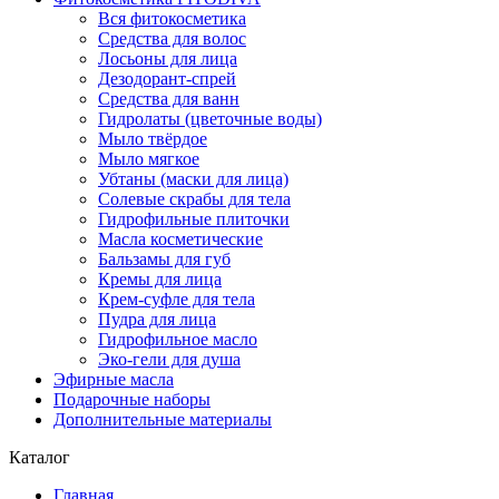
Вся фитокосметика
Средства для волос
Лосьоны для лица
Дезодорант-спрей
Средства для ванн
Гидролаты (цветочные воды)
Мыло твёрдое
Мыло мягкое
Убтаны (маски для лица)
Солевые скрабы для тела
Гидрофильные плиточки
Масла косметические
Бальзамы для губ
Кремы для лица
Крем-суфле для тела
Пудра для лица
Гидрофильное масло
Эко-гели для душа
Эфирные масла
Подарочные наборы
Дополнительные материалы
Каталог
Главная