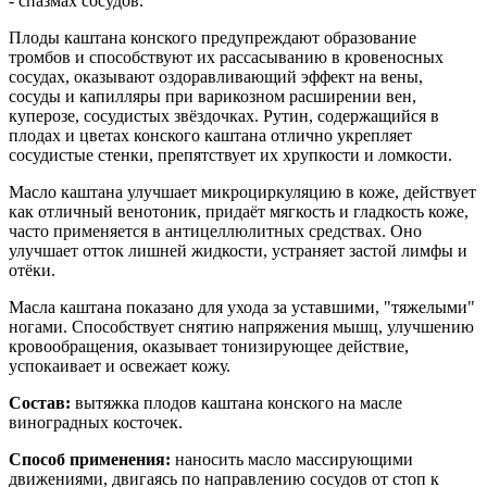
- спазмах сосудов.
Плоды каштана конского предупреждают образование
тромбов и способствуют их рассасыванию в кровеносных
сосудах, оказывают оздоравливающий эффект на вены,
сосуды и капилляры при варикозном расширении вен,
куперозе, сосудистых звёздочках. Рутин, содержащийся в
плодах и цветах конского каштана отлично укрепляет
сосудистые стенки, препятствует их хрупкости и ломкости.
Масло каштана улучшает микроциркуляцию в коже, действует
как отличный венотоник, придаёт мягкость и гладкость коже,
часто применяется в антицеллюлитных средствах. Оно
улучшает отток лишней жидкости, устраняет застой лимфы и
отёки.
Масла каштана показано для ухода за уставшими, "тяжелыми"
ногами. Способствует снятию напряжения мышц, улучшению
кровообращения, оказывает тонизирующее действие,
успокаивает и освежает кожу.
Состав:
вытяжка плодов каштана конского на масле
виноградных косточек.
Способ применения:
наносить масло массирующими
движениями, двигаясь по направлению сосудов от стоп к