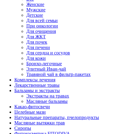
Женские
Мужские
Детские
Для всей семьи
При онкологии
Для очищения
Для ЖКТ
Для почек
Для печени
Для сердца и сосудов
Для кожи
Бронхо-легочные
Элитный Иван-чай
Травяной чай в фильтр-пакетах
Комплексы лечения
Лекарственные травы
Бальзамы и экстракты
Экстракты на травах
Масляные бальзамы
Какао-фитосвечи
Целебные мази
Натуральные препараты, пчелопродукты
Масляные вытяжки трав
Сиропы
Фитокосметика FITODIVA