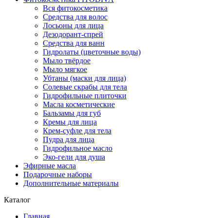
Вся фитокосметика
Средства для волос
Лосьоны для лица
Дезодорант-спрей
Средства для ванн
Гидролаты (цветочные воды)
Мыло твёрдое
Мыло мягкое
Убтаны (маски для лица)
Солевые скрабы для тела
Гидрофильные плиточки
Масла косметические
Бальзамы для губ
Кремы для лица
Крем-суфле для тела
Пудра для лица
Гидрофильное масло
Эко-гели для душа
Эфирные масла
Подарочные наборы
Дополнительные материалы
Каталог
Главная