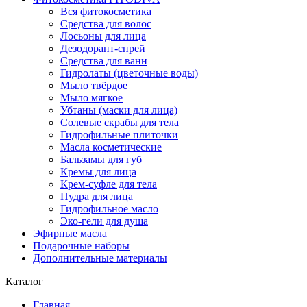
Вся фитокосметика
Средства для волос
Лосьоны для лица
Дезодорант-спрей
Средства для ванн
Гидролаты (цветочные воды)
Мыло твёрдое
Мыло мягкое
Убтаны (маски для лица)
Солевые скрабы для тела
Гидрофильные плиточки
Масла косметические
Бальзамы для губ
Кремы для лица
Крем-суфле для тела
Пудра для лица
Гидрофильное масло
Эко-гели для душа
Эфирные масла
Подарочные наборы
Дополнительные материалы
Каталог
Главная