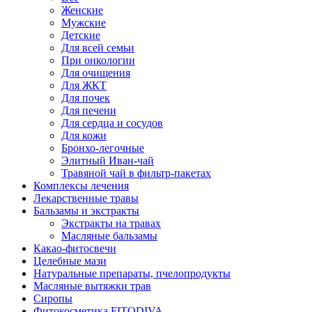
Женские
Мужские
Детские
Для всей семьи
При онкологии
Для очищения
Для ЖКТ
Для почек
Для печени
Для сердца и сосудов
Для кожи
Бронхо-легочные
Элитный Иван-чай
Травяной чай в фильтр-пакетах
Комплексы лечения
Лекарственные травы
Бальзамы и экстракты
Экстракты на травах
Масляные бальзамы
Какао-фитосвечи
Целебные мази
Натуральные препараты, пчелопродукты
Масляные вытяжки трав
Сиропы
Фитокосметика FITODIVA