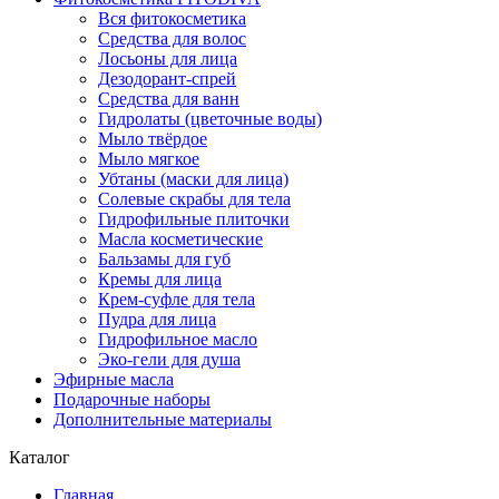
Вся фитокосметика
Средства для волос
Лосьоны для лица
Дезодорант-спрей
Средства для ванн
Гидролаты (цветочные воды)
Мыло твёрдое
Мыло мягкое
Убтаны (маски для лица)
Солевые скрабы для тела
Гидрофильные плиточки
Масла косметические
Бальзамы для губ
Кремы для лица
Крем-суфле для тела
Пудра для лица
Гидрофильное масло
Эко-гели для душа
Эфирные масла
Подарочные наборы
Дополнительные материалы
Каталог
Главная