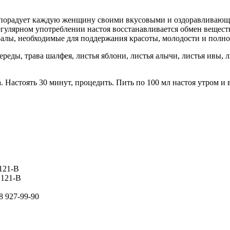
 порадует каждую женщину своими вкусовыми и оздоравливающи
гулярном употреблении настоя восстанавливается обмен веществ
ралы, необходимые для поддержания красоты, молодости и полн
череды, трава шалфея, листья яблони, листья алычи, листья ивы,
. Настоять 30 минут, процедить. Пить по 100 мл настоя утром и 
 121-В
 121-В
8 927-99-90