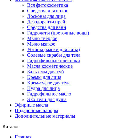
Вся фитокосметика
Средства для волос
Лосьоны для лица
Дезодорант-спрей
Средства для ванн
Гидролаты (цветочные воды)
Мыло твёрдое
Мыло мягкое
Убтаны (маски для лица)
Солевые скрабы для тела
Гидрофильные плиточки
Масла косметические
Бальзамы для губ
Кремы для лица
Крем-суфле для тела
Пудра для лица
Гидрофильное масло
Эко-гели для душа
Эфирные масла
Подарочные наборы
Дополнительные материалы
Каталог
Главная