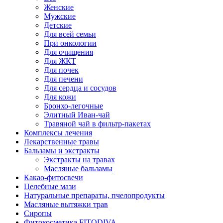
Женские
Мужские
Детские
Для всей семьи
При онкологии
Для очищения
Для ЖКТ
Для почек
Для печени
Для сердца и сосудов
Для кожи
Бронхо-легочные
Элитный Иван-чай
Травяной чай в фильтр-пакетах
Комплексы лечения
Лекарственные травы
Бальзамы и экстракты
Экстракты на травах
Масляные бальзамы
Какао-фитосвечи
Целебные мази
Натуральные препараты, пчелопродукты
Масляные вытяжки трав
Сиропы
Фитокосметика FITODIVA