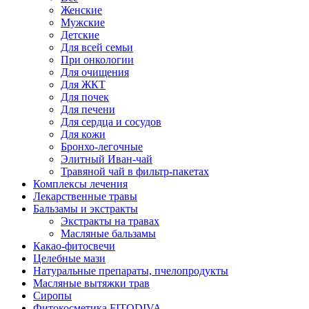
Женские
Мужские
Детские
Для всей семьи
При онкологии
Для очищения
Для ЖКТ
Для почек
Для печени
Для сердца и сосудов
Для кожи
Бронхо-легочные
Элитный Иван-чай
Травяной чай в фильтр-пакетах
Комплексы лечения
Лекарственные травы
Бальзамы и экстракты
Экстракты на травах
Масляные бальзамы
Какао-фитосвечи
Целебные мази
Натуральные препараты, пчелопродукты
Масляные вытяжки трав
Сиропы
Фитокосметика FITODIVA