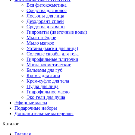
Вся фитокосметика
Средства для волос
Лосьоны для лица
Дезодорант-спрей
Средства для ванн
Гидролаты (цветочные воды)
Мыло твёрдое
Мыло мягкое
Убтаны (маски для лица)
Солевые скрабы для тела
Гидрофильные плиточки
Масла косметические
Бальзамы для губ
Кремы для лица
Крем-суфле для тела
Пудра для лица
Гидрофильное масло
Эко-гели для душа
Эфирные масла
Подарочные наборы
Дополнительные материалы
Каталог
Главная