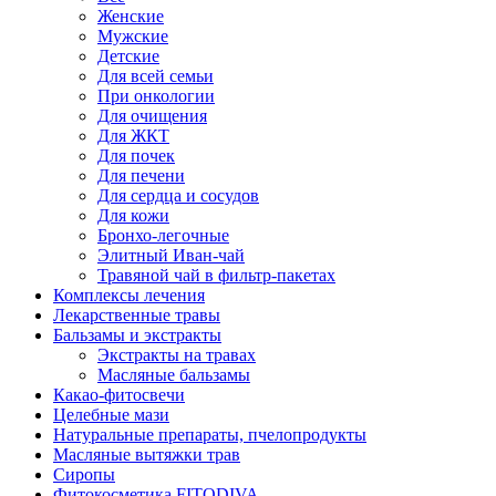
Женские
Мужские
Детские
Для всей семьи
При онкологии
Для очищения
Для ЖКТ
Для почек
Для печени
Для сердца и сосудов
Для кожи
Бронхо-легочные
Элитный Иван-чай
Травяной чай в фильтр-пакетах
Комплексы лечения
Лекарственные травы
Бальзамы и экстракты
Экстракты на травах
Масляные бальзамы
Какао-фитосвечи
Целебные мази
Натуральные препараты, пчелопродукты
Масляные вытяжки трав
Сиропы
Фитокосметика FITODIVA