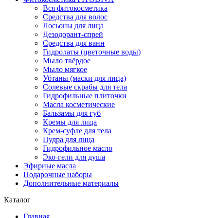
Вся фитокосметика
Средства для волос
Лосьоны для лица
Дезодорант-спрей
Средства для ванн
Гидролаты (цветочные воды)
Мыло твёрдое
Мыло мягкое
Убтаны (маски для лица)
Солевые скрабы для тела
Гидрофильные плиточки
Масла косметические
Бальзамы для губ
Кремы для лица
Крем-суфле для тела
Пудра для лица
Гидрофильное масло
Эко-гели для душа
Эфирные масла
Подарочные наборы
Дополнительные материалы
Каталог
Главная