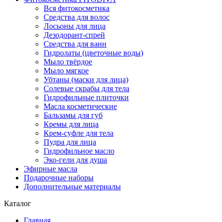
Вся фитокосметика
Средства для волос
Лосьоны для лица
Дезодорант-спрей
Средства для ванн
Гидролаты (цветочные воды)
Мыло твёрдое
Мыло мягкое
Убтаны (маски для лица)
Солевые скрабы для тела
Гидрофильные плиточки
Масла косметические
Бальзамы для губ
Кремы для лица
Крем-суфле для тела
Пудра для лица
Гидрофильное масло
Эко-гели для душа
Эфирные масла
Подарочные наборы
Дополнительные материалы
Каталог
Главная