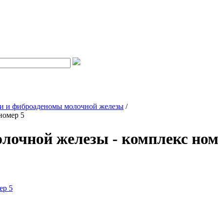
тии и фиброаденомы молочной железы
/
номер 5
лочной железы - комплекс ном