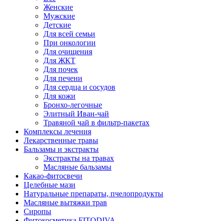
Женские
Мужские
Детские
Для всей семьи
При онкологии
Для очищения
Для ЖКТ
Для почек
Для печени
Для сердца и сосудов
Для кожи
Бронхо-легочные
Элитный Иван-чай
Травяной чай в фильтр-пакетах
Комплексы лечения
Лекарственные травы
Бальзамы и экстракты
Экстракты на травах
Масляные бальзамы
Какао-фитосвечи
Целебные мази
Натуральные препараты, пчелопродукты
Масляные вытяжки трав
Сиропы
Фитокосметика FITODIVA