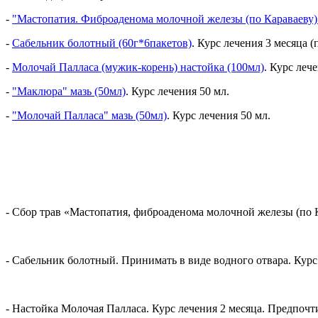
-
"Мастопатия. Фиброаденома молочной железы (по Караваеву)
-
Сабельник болотный (60г*6пакетов)
. Курс лечения 3 месяца 
-
Молочай Палласа (мужик-корень) настойка (100мл)
. Курс леч
-
"Маклюра" мазь (50мл)
. Курс лечения 50 мл.
-
"Молочай Палласа" мазь (50мл)
. Курс лечения 50 мл.
- Сбор трав «Мастопатия, фиброаденома молочной железы (по Ка
- Сабельник болотный. Принимать в виде водного отвара. Курс
- Настойка Молочая Палласа. Курс лечения 2 месяца. Предпочтит