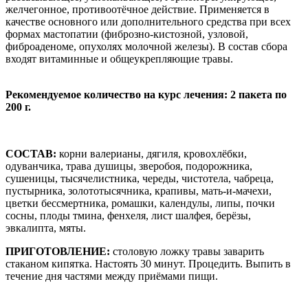
желчегонное, противоотёчное действие. Применяется в
качестве основного или дополнительного средства при всех
формах мастопатии (фиброзно-кистозной, узловой,
фиброаденоме, опухолях молочной железы). В состав сбора
входят витаминные и общеукрепляющие травы.
Рекомендуемое количество на курс лечения: 2 пакета по
200 г.
СОСТАВ:
корни валерианы, дягиля, кровохлёбки,
одуванчика, трава душицы, зверобоя, подорожника,
сушеницы, тысячелистника, череды, чистотела, чабреца,
пустырника, золототысячника, крапивы, мать-и-мачехи,
цветки бессмертника, ромашки, календулы, липы, почки
сосны, плоды тмина, фенхеля, лист шалфея, берёзы,
эвкалипта, мяты.
ПРИГОТОВЛЕНИЕ:
столовую ложку травы заварить
стаканом кипятка. Настоять 30 минут. Процедить. Выпить в
течение дня частями между приёмами пищи.