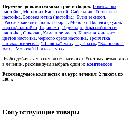
Перечень дополнительных трав и сборов:
Болиголова
настойка
,
Морозник Кавказский
,
Сабельника болотного
настойка
,
Боровая матка (настойка)
,
Бузины сироп
,
"Рассасывающий спайки сбор"
, ,
Молочай Палласа (мужик-
корень) настойка
,
Тодикамп
,
Тодикларк
,
Красной щётки
настойка
,
Онколан
,
Каменное масло
,
Каштана конского
цветов настойка
,
Чёрного ореха настойка
,
Тройчатка
гинекологическая
,
"Льнянка" мазь
,
"Туя" мазь
,
"Болиголов"
мазь
,
"Молочай Палласа" мазь
.
Чтобы добиться максимально высоких и быстрых результатов
в лечении, рекомендуем выбрать один из
комплексов
.
Рекомендуемое количество на курс лечения: 2 пакета по
200 г.
Сопутствующие товары