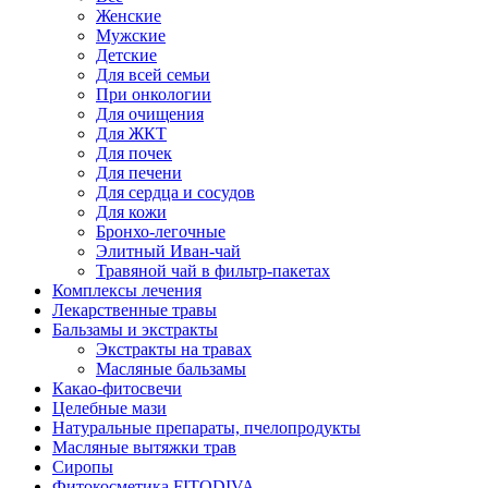
Женские
Мужские
Детские
Для всей семьи
При онкологии
Для очищения
Для ЖКТ
Для почек
Для печени
Для сердца и сосудов
Для кожи
Бронхо-легочные
Элитный Иван-чай
Травяной чай в фильтр-пакетах
Комплексы лечения
Лекарственные травы
Бальзамы и экстракты
Экстракты на травах
Масляные бальзамы
Какао-фитосвечи
Целебные мази
Натуральные препараты, пчелопродукты
Масляные вытяжки трав
Сиропы
Фитокосметика FITODIVA